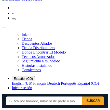
0
Inicio
Tienda
Descuentos Aliados
Tienda Distribuidores
Donde Encontrar El Modelo
Técnicos Autorizados
Seguimiento a mi pedido
Historias Instalando
Contáctanos
Español (CO)
English (US)
Français
Deutsch
Português
Español (CO)
Iniciar sesión
BUSCAR