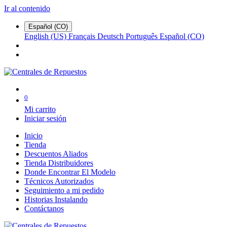
Ir al contenido
Español (CO)
English (US)
Français
Deutsch
Português
Español (CO)
0
Mi carrito
Iniciar sesión
Inicio
Tienda
Descuentos Aliados
Tienda Distribuidores
Donde Encontrar El Modelo
Técnicos Autorizados
Seguimiento a mi pedido
Historias Instalando
Contáctanos