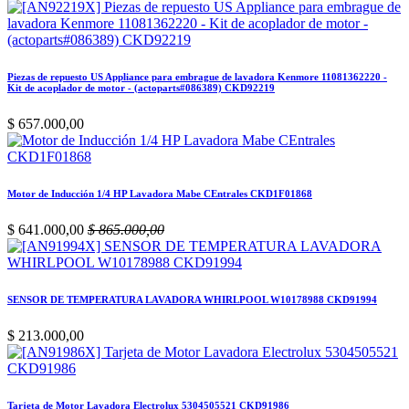
Piezas de repuesto US Appliance para embrague de lavadora Kenmore 11081362220 -
Kit de acoplador de motor - (actoparts#086389) CKD92219
$
657.000,00
Motor de Inducción 1/4 HP Lavadora Mabe CEntrales CKD1F01868
$
641.000,00
$
865.000,00
SENSOR DE TEMPERATURA LAVADORA WHIRLPOOL W10178988 CKD91994
$
213.000,00
Tarjeta de Motor Lavadora Electrolux 5304505521 CKD91986