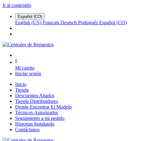
Ir al contenido
Español (CO)
English (US)
Français
Deutsch
Português
Español (CO)
0
Mi carrito
Iniciar sesión
Inicio
Tienda
Descuentos Aliados
Tienda Distribuidores
Donde Encontrar El Modelo
Técnicos Autorizados
Seguimiento a mi pedido
Historias Instalando
Contáctanos