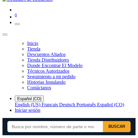
0
Inicio
Tienda
Descuentos Aliados
Tienda Distribuidores
Donde Encontrar El Modelo
Técnicos Autorizados
Seguimiento a mi pedido
Historias Instalando
Contáctanos
Español (CO)
English (US)
Français
Deutsch
Português
Español (CO)
Iniciar sesión
BUSCAR