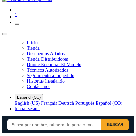
0
Inicio
Tienda
Descuentos Aliados
Tienda Distribuidores
Donde Encontrar El Modelo
Técnicos Autorizados
Seguimiento a mi pedido
Historias Instalando
Contáctanos
Español (CO)
English (US)
Français
Deutsch
Português
Español (CO)
Iniciar sesión
BUSCAR