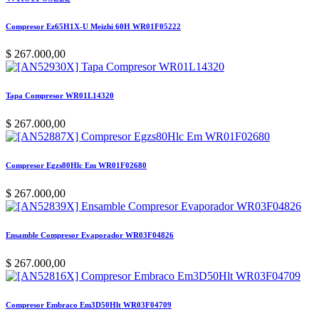
Compresor Ez65H1X-U Meizhi 60H WR01F05222
$
267.000,00
Tapa Compresor WR01L14320
$
267.000,00
Compresor Egzs80Hlc Em WR01F02680
$
267.000,00
Ensamble Compresor Evaporador WR03F04826
$
267.000,00
Compresor Embraco Em3D50Hlt WR03F04709