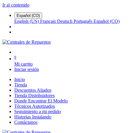
Ir al contenido
Español (CO)
English (US)
Français
Deutsch
Português
Español (CO)
0
Mi carrito
Iniciar sesión
Inicio
Tienda
Descuentos Aliados
Tienda Distribuidores
Donde Encontrar El Modelo
Técnicos Autorizados
Seguimiento a mi pedido
Historias Instalando
Contáctanos