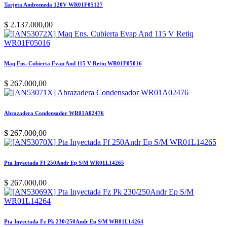
Tarjeta Andromeda 120V WR01F05127
$
2.137.000,00
Maq Ens. Cubierta Evap And 115 V Retiq WR01F05016
$
267.000,00
Abrazadera Condensador WR01A02476
$
267.000,00
Pta Inyectada Ff 250Andr Ep S/M WR01L14265
$
267.000,00
Pta Inyectada Fz Pk 230/250Andr Ep S/M WR01L14264