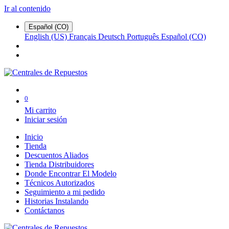
Ir al contenido
Español (CO)
English (US)
Français
Deutsch
Português
Español (CO)
0
Mi carrito
Iniciar sesión
Inicio
Tienda
Descuentos Aliados
Tienda Distribuidores
Donde Encontrar El Modelo
Técnicos Autorizados
Seguimiento a mi pedido
Historias Instalando
Contáctanos