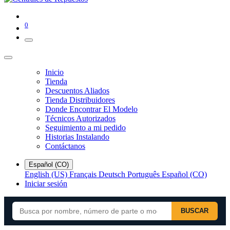
0
Inicio
Tienda
Descuentos Aliados
Tienda Distribuidores
Donde Encontrar El Modelo
Técnicos Autorizados
Seguimiento a mi pedido
Historias Instalando
Contáctanos
Español (CO)
English (US)
Français
Deutsch
Português
Español (CO)
Iniciar sesión
BUSCAR