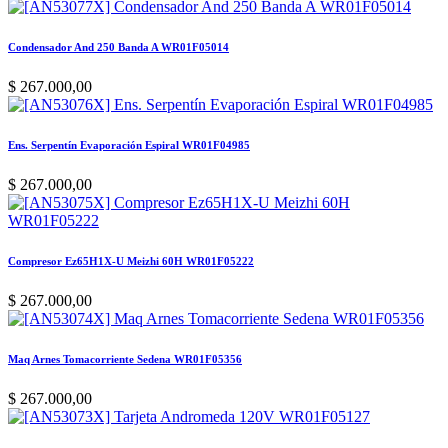
Condensador And 250 Banda A WR01F05014
$
267.000,00
Ens. Serpentín Evaporación Espiral WR01F04985
$
267.000,00
Compresor Ez65H1X-U Meizhi 60H WR01F05222
$
267.000,00
Maq Arnes Tomacorriente Sedena WR01F05356
$
267.000,00