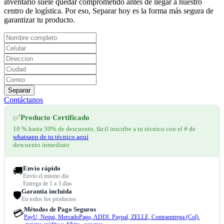
inventario suele quedar comprometido antes de llegar a nuestro
centro de logística. Por eso, Separar hoy es la forma más segura de
garantizar tu producto.
Separar
Contáctanos
✅
Producto Certificado
10 % hasta 30% de descuento, fácil inscribe a tu técnico con el # de
whatsapp de tu técnico aquí
descuento inmediato
Envío rápido
🚚
Envío el mismo dia
Entrega de 1 a 3 días
Garantía incluida
🛡️
En todos los productos
Métodos de Pago Seguros
💳
PayU, Nequi, MercadoPago, ADDI. Paypal, ZELLE, Contraentrega (Col).