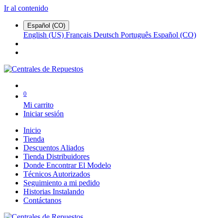
Ir al contenido
Español (CO)
English (US)
Français
Deutsch
Português
Español (CO)
0
Mi carrito
Iniciar sesión
Inicio
Tienda
Descuentos Aliados
Tienda Distribuidores
Donde Encontrar El Modelo
Técnicos Autorizados
Seguimiento a mi pedido
Historias Instalando
Contáctanos