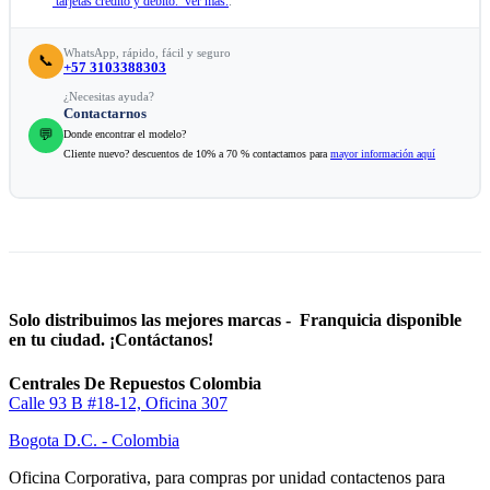
tarjetas crédito y débito. ver mas.
.
WhatsApp, rápido, fácil y seguro
📞
+57 3103388303
¿Necesitas ayuda?
Contactarnos
💬
Donde encontrar el modelo?
Cliente nuevo? descuentos de 10% a 70 % contactamos para
mayor información aquí
Solo distribuimos las mejores marcas - Franquicia disponible
en tu ciudad. ¡Contáctanos!
Centrales De Repuestos Colombia
Calle 93 B #18-12, Oficina 307
Bogota D.C. - Colombia
Oficina Corporativa, para compras por unidad contactenos para