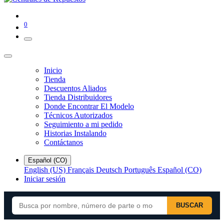
0
Inicio
Tienda
Descuentos Aliados
Tienda Distribuidores
Donde Encontrar El Modelo
Técnicos Autorizados
Seguimiento a mi pedido
Historias Instalando
Contáctanos
Español (CO)
English (US)
Français
Deutsch
Português
Español (CO)
Iniciar sesión
BUSCAR