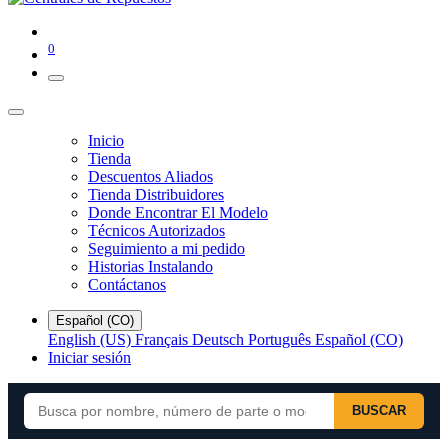
0
Inicio
Tienda
Descuentos Aliados
Tienda Distribuidores
Donde Encontrar El Modelo
Técnicos Autorizados
Seguimiento a mi pedido
Historias Instalando
Contáctanos
Español (CO)
English (US)
Français
Deutsch
Português
Español (CO)
Iniciar sesión
BUSCAR