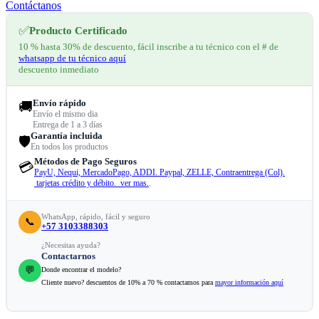
Contáctanos
✅
Producto Certificado
10 % hasta 30% de descuento, fácil inscribe a tu técnico con el # de
whatsapp de tu técnico aquí
descuento inmediato
Envío rápido
🚚
Envío el mismo dia
Entrega de 1 a 3 días
Garantía incluida
🛡️
En todos los productos
Métodos de Pago Seguros
💳
PayU, Nequi, MercadoPago, ADDI. Paypal, ZELLE, Contraentrega (Col).
tarjetas crédito y débito. ver mas.
.
WhatsApp, rápido, fácil y seguro
📞
+57 3103388303
¿Necesitas ayuda?
Contactarnos
💬
Donde encontrar el modelo?
Cliente nuevo? descuentos de 10% a 70 % contactamos para
mayor información aquí