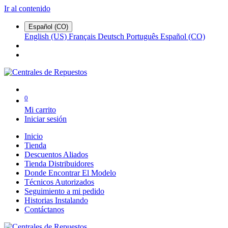
Ir al contenido
Español (CO)
English (US)
Français
Deutsch
Português
Español (CO)
0
Mi carrito
Iniciar sesión
Inicio
Tienda
Descuentos Aliados
Tienda Distribuidores
Donde Encontrar El Modelo
Técnicos Autorizados
Seguimiento a mi pedido
Historias Instalando
Contáctanos