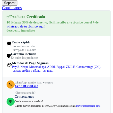
Separar
Contáctanos
✅
Producto Certificado
10 % hasta 30% de descuento, fácil inscribe a tu técnico con el # de
whatsapp de tu técnico aquí
descuento inmediato
Envío rápido
🚚
Envío el mismo dia
Entrega de 1 a 3 días
Garantía incluida
🛡️
En todos los productos
Métodos de Pago Seguros
💳
PayU, Nequi, MercadoPago, ADDI. Paypal, ZELLE, Contraentrega (Col).
tarjetas crédito y débito. ver mas.
.
WhatsApp, rápido, fácil y seguro
📞
+57 3103388303
¿Necesitas ayuda?
Contactarnos
💬
Donde encontrar el modelo?
Cliente nuevo? descuentos de 10% a 70 % contactamos para
mayor información aquí