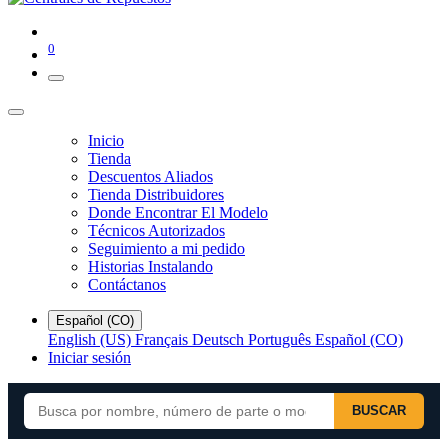
0
Inicio
Tienda
Descuentos Aliados
Tienda Distribuidores
Donde Encontrar El Modelo
Técnicos Autorizados
Seguimiento a mi pedido
Historias Instalando
Contáctanos
Español (CO)
English (US)
Français
Deutsch
Português
Español (CO)
Iniciar sesión
BUSCAR