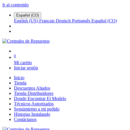
Ir al contenido
Español (CO)
English (US)
Français
Deutsch
Português
Español (CO)
0
Mi carrito
Iniciar sesión
Inicio
Tienda
Descuentos Aliados
Tienda Distribuidores
Donde Encontrar El Modelo
Técnicos Autorizados
Seguimiento a mi pedido
Historias Instalando
Contáctanos