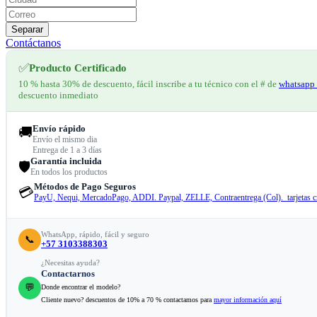
Separar
Contáctanos
✅
Producto Certificado
10 % hasta 30% de descuento, fácil inscribe a tu técnico con el # de
whatsapp 
descuento inmediato
Envío rápido
🚚
Envío el mismo dia
Entrega de 1 a 3 días
Garantía incluida
🛡️
En todos los productos
Métodos de Pago Seguros
💳
PayU, Nequi, MercadoPago, ADDI. Paypal, ZELLE, Contraentrega (Col). tarjetas cr
WhatsApp, rápido, fácil y seguro
📞
+57 3103388303
¿Necesitas ayuda?
Contactarnos
💬
Donde encontrar el modelo?
Cliente nuevo? descuentos de 10% a 70 % contactamos para
mayor información aquí