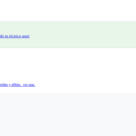
de tu técnico aquí
édito y débito. ver mas.
.