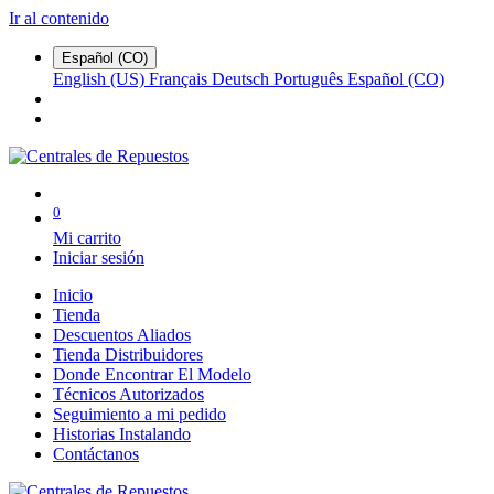
Ir al contenido
Español (CO)
English (US)
Français
Deutsch
Português
Español (CO)
0
Mi carrito
Iniciar sesión
Inicio
Tienda
Descuentos Aliados
Tienda Distribuidores
Donde Encontrar El Modelo
Técnicos Autorizados
Seguimiento a mi pedido
Historias Instalando
Contáctanos