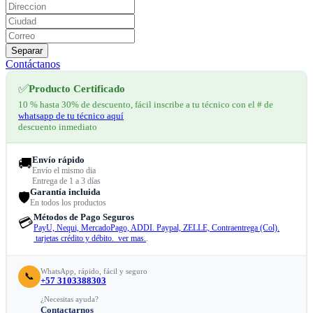
Separar
Contáctanos
✅
Producto Certificado
10 % hasta 30% de descuento, fácil inscribe a tu técnico con el # de
whatsapp de tu técnico aquí
descuento inmediato
Envío rápido
🚚
Envío el mismo dia
Entrega de 1 a 3 días
Garantía incluida
🛡️
En todos los productos
Métodos de Pago Seguros
💳
PayU, Nequi, MercadoPago, ADDI. Paypal, ZELLE, Contraentrega (Col).
tarjetas crédito y débito. ver mas.
.
WhatsApp, rápido, fácil y seguro
📞
+57 3103388303
¿Necesitas ayuda?
Contactarnos