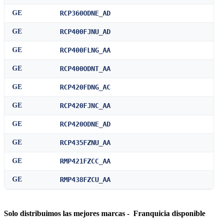
GE
RCP360ODNE_AD
GE
RCP400FJNU_AD
GE
RCP400FLNG_AA
GE
RCP400ODNT_AA
GE
RCP420FDNG_AC
GE
RCP420FJNC_AA
GE
RCP420ODNE_AD
GE
RCP435FZNU_AA
GE
RMP421FZCC_AA
GE
RMP438FZCU_AA
Solo distribuimos las mejores marcas - Franquicia disponible