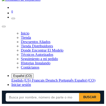
0
Inicio
Tienda
Descuentos Aliados
Tienda Distribuidores
Donde Encontrar El Modelo
Técnicos Autorizados
Seguimiento a mi pedido
Historias Instalando
Contáctanos
Español (CO)
English (US)
Français
Deutsch
Português
Español (CO)
Iniciar sesión
BUSCAR