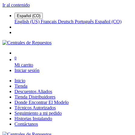
Ir al contenido
Español (CO)
English (US)
Français
Deutsch
Português
Español (CO)
0
Mi carrito
Iniciar sesión
Inicio
Tienda
Descuentos Aliados
Tienda Distribuidores
Donde Encontrar El Modelo
Técnicos Autorizados
Seguimiento a mi pedido
Historias Instalando
Contáctanos