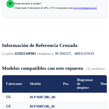
💬
Donde encontrar el modelo?
Cliente nuevo? descuentos de 10% a 70 % contactamos para
mayor información aquí
Información de Referencia Cruzada
MC1D0327, WR01L07035
La parte
225D2534P001
reemplaza a:
Modelos compatibles con este repuesto
(12 modelos)
Diagramas
Fabricante
Modelo
Pos.
de
Manu
despiece
GE
RCP360FJNU_AD
GE
RCP360FLNG_AC