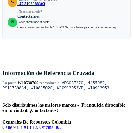
📞
+57 3103388303
¿Necesitas ayuda?
Contactarnos
💬
Donde encontrar el modelo?
Cliente nuevo? descuentos de 10% a 70 % contactamos para
mayor información aquí
Información de Referencia Cruzada
AP6037270, 4455082,
La parte
W10538766
reemplaza a:
PS11769864, W10815026, W10913953VP, W10913953
Solo distribuimos las mejores marcas - Franquicia disponible
en tu ciudad. ¡Contáctanos!
Centrales De Repuestos Colombia
Calle 93 B #18-12, Oficina 307