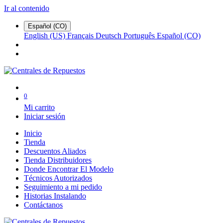
Ir al contenido
Español (CO)
English (US)
Français
Deutsch
Português
Español (CO)
0
Mi carrito
Iniciar sesión
Inicio
Tienda
Descuentos Aliados
Tienda Distribuidores
Donde Encontrar El Modelo
Técnicos Autorizados
Seguimiento a mi pedido
Historias Instalando
Contáctanos