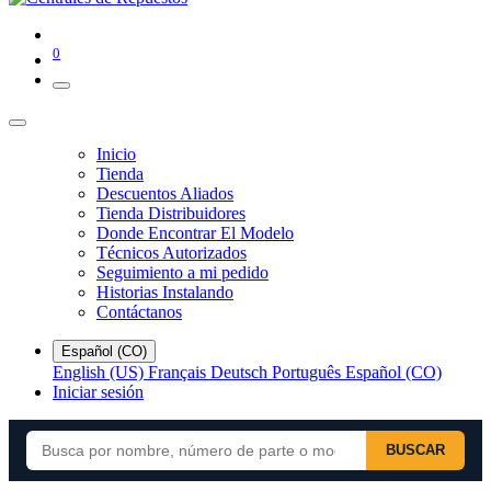
0
Inicio
Tienda
Descuentos Aliados
Tienda Distribuidores
Donde Encontrar El Modelo
Técnicos Autorizados
Seguimiento a mi pedido
Historias Instalando
Contáctanos
Español (CO)
English (US)
Français
Deutsch
Português
Español (CO)
Iniciar sesión
BUSCAR