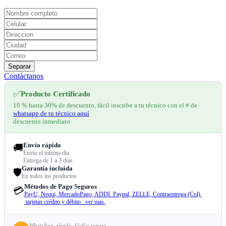
Separar
Contáctanos
✅
Producto Certificado
10 % hasta 30% de descuento, fácil inscribe a tu técnico con el # de
whatsapp de tu técnico aquí
descuento inmediato
Envío rápido
🚚
Envío el mismo dia
Entrega de 1 a 3 días
Garantía incluida
🛡️
En todos los productos
Métodos de Pago Seguros
💳
PayU, Nequi, MercadoPago, ADDI. Paypal, ZELLE, Contraentrega (Col).
tarjetas crédito y débito. ver mas.
.
WhatsApp, rápido, fácil y seguro