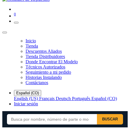
0
Inicio
Tienda
Descuentos Aliados
Tienda Distribuidores
Donde Encontrar El Modelo
Técnicos Autorizados
Seguimiento a mi pedido
Historias Instalando
Contáctanos
Español (CO)
English (US)
Français
Deutsch
Português
Español (CO)
Iniciar sesión
BUSCAR