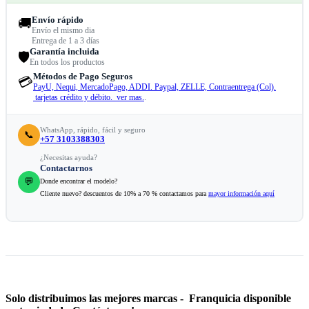
Envío rápido
🚚
Envío el mismo dia
Entrega de 1 a 3 días
Garantía incluida
🛡️
En todos los productos
Métodos de Pago Seguros
💳
PayU, Nequi, MercadoPago, ADDI. Paypal, ZELLE, Contraentrega (Col).
tarjetas crédito y débito. ver mas.
.
WhatsApp, rápido, fácil y seguro
📞
+57 3103388303
¿Necesitas ayuda?
Contactarnos
💬
Donde encontrar el modelo?
Cliente nuevo? descuentos de 10% a 70 % contactamos para
mayor información aquí
Solo distribuimos las mejores marcas - Franquicia disponible