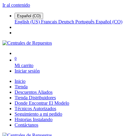
Ir al contenido
Español (CO)
English (US)
Français
Deutsch
Português
Español (CO)
0
Mi carrito
Iniciar sesión
Inicio
Tienda
Descuentos Aliados
Tienda Distribuidores
Donde Encontrar El Modelo
Técnicos Autorizados
Seguimiento a mi pedido
Historias Instalando
Contáctanos