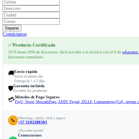
Separar
Contáctanos
✅
Producto Certificado
10 % hasta 30% de descuento, fácil inscribe a tu técnico con el # de
whatsapp 
descuento inmediato
Envío rápido
🚚
Envío el mismo dia
Entrega de 1 a 3 días
Garantía incluida
🛡️
En todos los productos
Métodos de Pago Seguros
💳
PayU, Nequi, MercadoPago, ADDI. Paypal, ZELLE, Contraentrega (Col). tarjetas cr
WhatsApp, rápido, fácil y seguro
📞
+57 3103388303
¿Necesitas ayuda?
Contactarnos