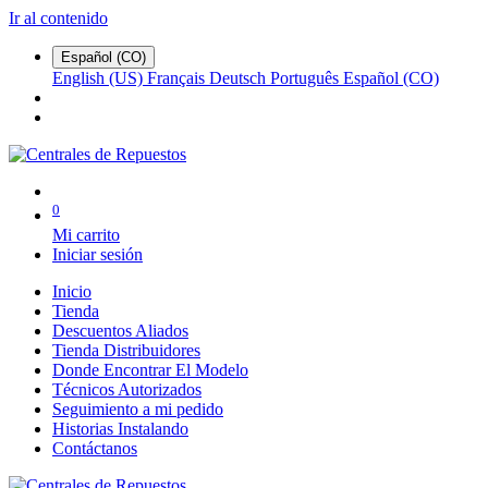
Ir al contenido
Español (CO)
English (US)
Français
Deutsch
Português
Español (CO)
0
Mi carrito
Iniciar sesión
Inicio
Tienda
Descuentos Aliados
Tienda Distribuidores
Donde Encontrar El Modelo
Técnicos Autorizados
Seguimiento a mi pedido
Historias Instalando
Contáctanos