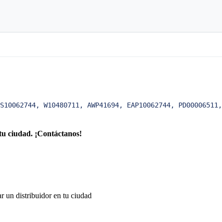
S10062744, W10480711, AWP41694, EAP10062744, PD00006511,
tu ciudad. ¡Contáctanos!
r un distribuidor en tu ciudad