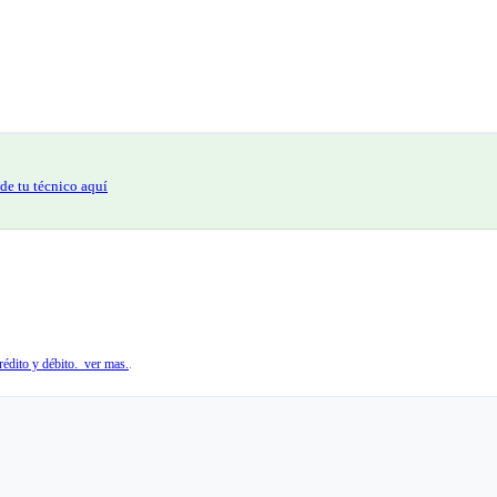
de tu técnico aquí
édito y débito. ver mas.
.