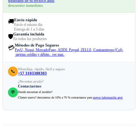
whatsapp de tu técnico aquí
descuento inmediato
Envío rápido
🚚
Envío el mismo dia
Entrega de 1 a 3 días
Garantía incluida
🛡️
En todos los productos
Métodos de Pago Seguros
💳
PayU, Nequi, MercadoPago, ADDI. Paypal, ZELLE, Contraentrega (Col).
tarjetas crédito y débito. ver mas.
.
WhatsApp, rápido, fácil y seguro
📞
+57 3103388303
¿Necesitas ayuda?
Contactarnos
💬
Donde encontrar el modelo?
Cliente nuevo? descuentos de 10% a 70 % contactamos para
mayor información aquí