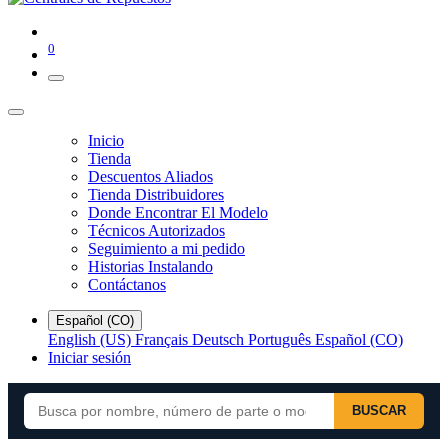
0
Inicio
Tienda
Descuentos Aliados
Tienda Distribuidores
Donde Encontrar El Modelo
Técnicos Autorizados
Seguimiento a mi pedido
Historias Instalando
Contáctanos
Español (CO)
English (US)
Français
Deutsch
Português
Español (CO)
Iniciar sesión
BUSCAR