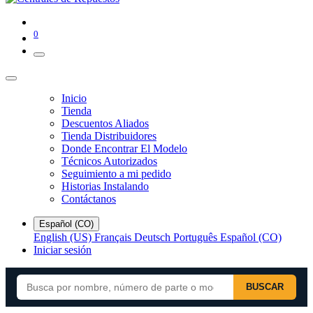
0
Inicio
Tienda
Descuentos Aliados
Tienda Distribuidores
Donde Encontrar El Modelo
Técnicos Autorizados
Seguimiento a mi pedido
Historias Instalando
Contáctanos
Español (CO)
English (US)
Français
Deutsch
Português
Español (CO)
Iniciar sesión
BUSCAR