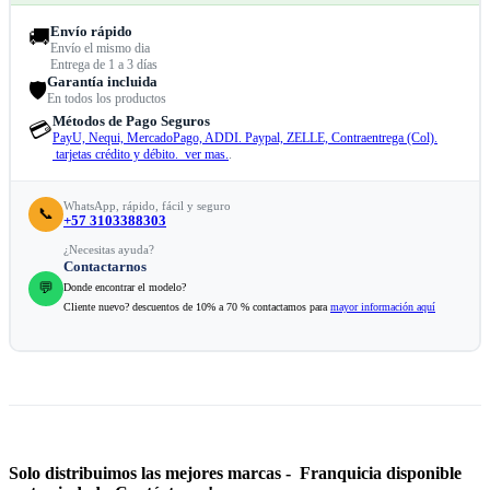
Envío rápido
🚚
Envío el mismo dia
Entrega de 1 a 3 días
Garantía incluida
🛡️
En todos los productos
Métodos de Pago Seguros
💳
PayU, Nequi, MercadoPago, ADDI. Paypal, ZELLE, Contraentrega (Col).
tarjetas crédito y débito. ver mas.
.
WhatsApp, rápido, fácil y seguro
📞
+57 3103388303
¿Necesitas ayuda?
Contactarnos
💬
Donde encontrar el modelo?
Cliente nuevo? descuentos de 10% a 70 % contactamos para
mayor información aquí
Solo distribuimos las mejores marcas - Franquicia disponible