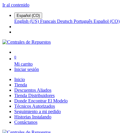
Ir al contenido
Español (CO)
English (US)
Français
Deutsch
Português
Español (CO)
0
Mi carrito
Iniciar sesión
Inicio
Tienda
Descuentos Aliados
Tienda Distribuidores
Donde Encontrar El Modelo
Técnicos Autorizados
Seguimiento a mi pedido
Historias Instalando
Contáctanos