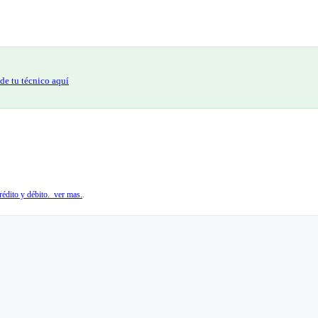
de tu técnico aquí
édito y débito. ver mas.
.