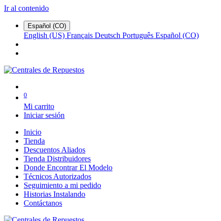
Ir al contenido
Español (CO)
English (US)
Français
Deutsch
Português
Español (CO)
0
Mi carrito
Iniciar sesión
Inicio
Tienda
Descuentos Aliados
Tienda Distribuidores
Donde Encontrar El Modelo
Técnicos Autorizados
Seguimiento a mi pedido
Historias Instalando
Contáctanos