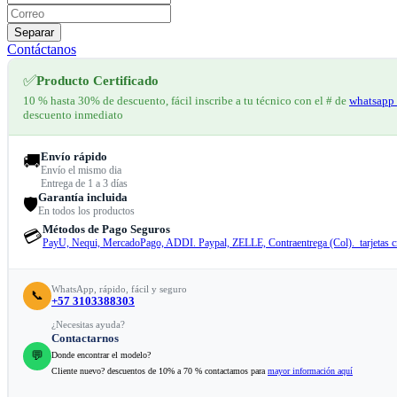
Separar
Contáctanos
✅
Producto Certificado
10 % hasta 30% de descuento, fácil inscribe a tu técnico con el # de
whatsapp 
descuento inmediato
Envío rápido
🚚
Envío el mismo dia
Entrega de 1 a 3 días
Garantía incluida
🛡️
En todos los productos
Métodos de Pago Seguros
💳
PayU, Nequi, MercadoPago, ADDI. Paypal, ZELLE, Contraentrega (Col). tarjetas cr
WhatsApp, rápido, fácil y seguro
📞
+57 3103388303
¿Necesitas ayuda?
Contactarnos
💬
Donde encontrar el modelo?
Cliente nuevo? descuentos de 10% a 70 % contactamos para
mayor información aquí