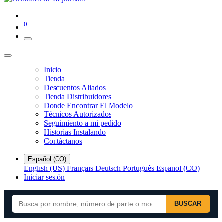
0
Inicio
Tienda
Descuentos Aliados
Tienda Distribuidores
Donde Encontrar El Modelo
Técnicos Autorizados
Seguimiento a mi pedido
Historias Instalando
Contáctanos
Español (CO)
English (US)
Français
Deutsch
Português
Español (CO)
Iniciar sesión
BUSCAR