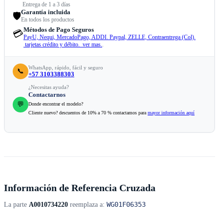
Entrega de 1 a 3 días
Garantía incluida
🛡️
En todos los productos
Métodos de Pago Seguros
💳
PayU, Nequi, MercadoPago, ADDI. Paypal, ZELLE, Contraentrega (Col).
tarjetas crédito y débito. ver mas.
.
WhatsApp, rápido, fácil y seguro
📞
+57 3103388303
¿Necesitas ayuda?
Contactarnos
💬
Donde encontrar el modelo?
Cliente nuevo? descuentos de 10% a 70 % contactamos para
mayor información aquí
Información de Referencia Cruzada
WG01F06353
La parte
A0010734220
reemplaza a: