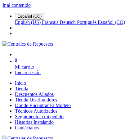
Ir al contenido
Español (CO)
English (US)
Français
Deutsch
Português
Español (CO)
0
Mi carrito
Iniciar sesión
Inicio
Tienda
Descuentos Aliados
Tienda Distribuidores
Donde Encontrar El Modelo
Técnicos Autorizados
Seguimiento a mi pedido
Historias Instalando
Contáctanos