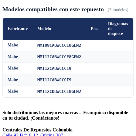
Modelos compatibles con este repuesto
(5 modelos)
Diagramas
Fabricante
Modelo
Pos.
de
despiece
Mabe
MMI09CABWCCCE8GEN2
Mabe
MMI12CABWCCCE8GEN2
Mabe
MMI12CABWCCCE9
Mabe
MMI12CABWCCCI9
Mabe
MMI12CDBWCCCE8GEN2
Solo distribuimos las mejores marcas - Franquicia disponible
en tu ciudad. ¡Contáctanos!
Centrales De Repuestos Colombia
Calle 93 B #18-12, Oficina 307