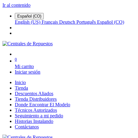
Ir al contenido
Español (CO)
English (US)
Français
Deutsch
Português
Español (CO)
0
Mi carrito
Iniciar sesión
Inicio
Tienda
Descuentos Aliados
Tienda Distribuidores
Donde Encontrar El Modelo
Técnicos Autorizados
Seguimiento a mi pedido
Historias Instalando
Contáctanos