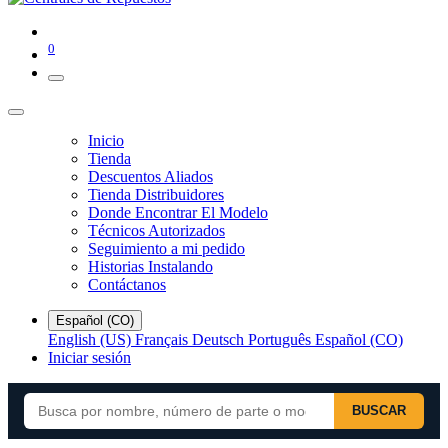
0
Inicio
Tienda
Descuentos Aliados
Tienda Distribuidores
Donde Encontrar El Modelo
Técnicos Autorizados
Seguimiento a mi pedido
Historias Instalando
Contáctanos
Español (CO)
English (US)
Français
Deutsch
Português
Español (CO)
Iniciar sesión
BUSCAR