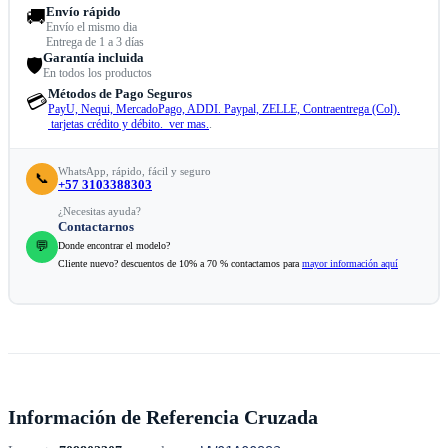
Envío rápido
🚚
Envío el mismo dia
Entrega de 1 a 3 días
Garantía incluida
🛡️
En todos los productos
Métodos de Pago Seguros
💳
PayU, Nequi, MercadoPago, ADDI. Paypal, ZELLE, Contraentrega (Col).
tarjetas crédito y débito. ver mas.
.
WhatsApp, rápido, fácil y seguro
📞
+57 3103388303
¿Necesitas ayuda?
Contactarnos
💬
Donde encontrar el modelo?
Cliente nuevo? descuentos de 10% a 70 % contactamos para
mayor información aquí
Información de Referencia Cruzada