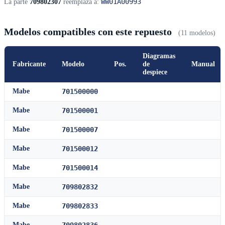
WW01A00993
La parte
709802307
reemplaza a:
Modelos compatibles con este repuesto
(11 modelos)
Diagramas
Fabricante
Modelo
Pos.
de
Manual
despiece
Mabe
701500000
Mabe
701500001
Mabe
701500007
Mabe
701500012
Mabe
701500014
Mabe
709802832
Mabe
709802833
Mabe