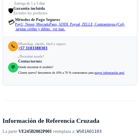
Entrega de 1 a 3 días
Garantía incluida
🛡️
En todos los productos
Métodos de Pago Seguros
💳
PayU, Nequi, MercadoPago, ADDI. Paypal, ZELLE, Contraentrega (Col).
tarjetas crédito y débito. ver mas.
.
WhatsApp, rápido, fácil y seguro
📞
+57 3103388303
¿Necesitas ayuda?
Contactarnos
💬
Donde encontrar el modelo?
Cliente nuevo? descuentos de 10% a 70 % contactamos para
mayor información aquí
Información de Referencia Cruzada
WS01A01103
La parte
VE245B2002P001
reemplaza a: