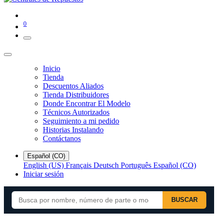
0
Inicio
Tienda
Descuentos Aliados
Tienda Distribuidores
Donde Encontrar El Modelo
Técnicos Autorizados
Seguimiento a mi pedido
Historias Instalando
Contáctanos
Español (CO)
English (US)
Français
Deutsch
Português
Español (CO)
Iniciar sesión
BUSCAR