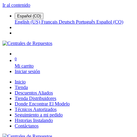
Ir al contenido
Español (CO)
English (US)
Français
Deutsch
Português
Español (CO)
0
Mi carrito
Iniciar sesión
Inicio
Tienda
Descuentos Aliados
Tienda Distribuidores
Donde Encontrar El Modelo
Técnicos Autorizados
Seguimiento a mi pedido
Historias Instalando
Contáctanos