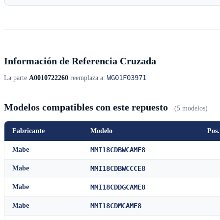
Información de Referencia Cruzada
WG01F03971
La parte
A0010722260
reemplaza a:
Modelos compatibles con este repuesto
(5 modelos)
Fabricante
Modelo
Pos.
Mabe
MMI18CDBWCAME8
Mabe
MMI18CDBWCCCE8
Mabe
MMI18CDDGCAME8
Mabe
MMI18CDMCAME8