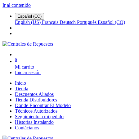
Ir al contenido
Español (CO)
English (US)
Français
Deutsch
Português
Español (CO)
0
Mi carrito
Iniciar sesión
Inicio
Tienda
Descuentos Aliados
Tienda Distribuidores
Donde Encontrar El Modelo
Técnicos Autorizados
Seguimiento a mi pedido
Historias Instalando
Contáctanos