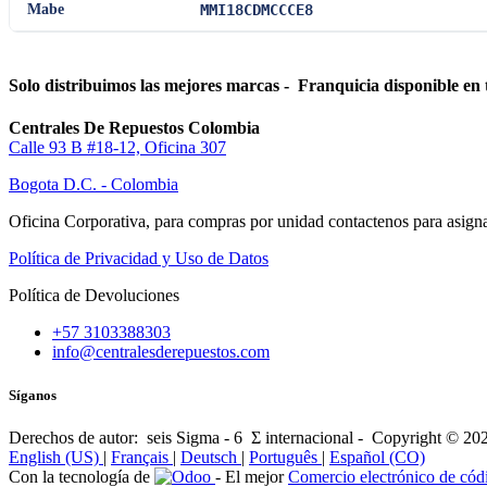
Mabe
MMI18CDMCCCE8
Solo distribuimos las mejores marcas - Franquicia disponible en 
Centrales De Repuestos Colombia
Calle 93 B #18-12, Oficina 307
Bogota D.C. - Colombia
Oficina Corporativa, para compras por unidad contactenos para asigna
Política de Privacidad y Uso de Datos
Política de Devoluciones
+57 3103388303
info@centralesderepuestos.com
Síganos
Derechos de autor: seis Sigma - 6 Σ internacional - Copyright © 20
English (US)
|
Français
|
Deutsch
|
Português
|
Español (CO)
Con la tecnología de
- El mejor
Comercio electrónico de códi