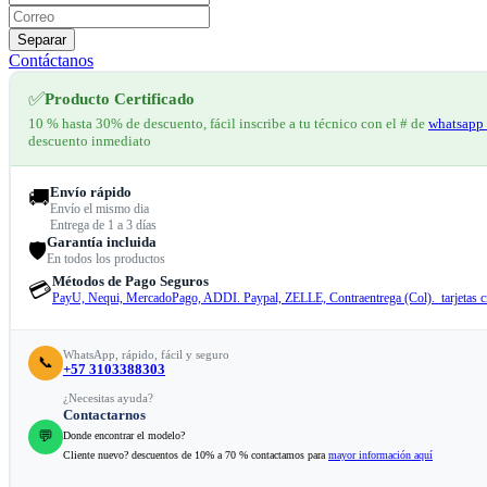
Separar
Contáctanos
✅
Producto Certificado
10 % hasta 30% de descuento, fácil inscribe a tu técnico con el # de
whatsapp 
descuento inmediato
Envío rápido
🚚
Envío el mismo dia
Entrega de 1 a 3 días
Garantía incluida
🛡️
En todos los productos
Métodos de Pago Seguros
💳
PayU, Nequi, MercadoPago, ADDI. Paypal, ZELLE, Contraentrega (Col). tarjetas cr
WhatsApp, rápido, fácil y seguro
📞
+57 3103388303
¿Necesitas ayuda?
Contactarnos
💬
Donde encontrar el modelo?
Cliente nuevo? descuentos de 10% a 70 % contactamos para
mayor información aquí