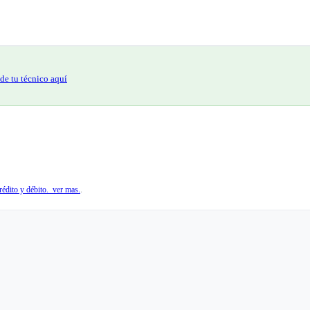
de tu técnico aquí
édito y débito. ver mas.
.