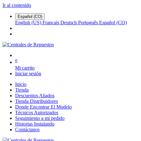
Ir al contenido
Español (CO)
English (US)
Français
Deutsch
Português
Español (CO)
0
Mi carrito
Iniciar sesión
Inicio
Tienda
Descuentos Aliados
Tienda Distribuidores
Donde Encontrar El Modelo
Técnicos Autorizados
Seguimiento a mi pedido
Historias Instalando
Contáctanos