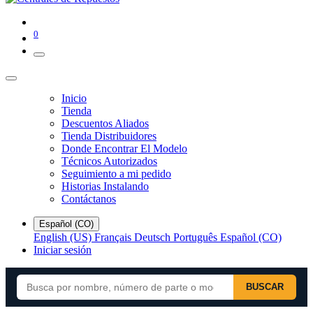
0
Inicio
Tienda
Descuentos Aliados
Tienda Distribuidores
Donde Encontrar El Modelo
Técnicos Autorizados
Seguimiento a mi pedido
Historias Instalando
Contáctanos
Español (CO)
English (US)
Français
Deutsch
Português
Español (CO)
Iniciar sesión
BUSCAR