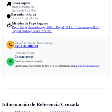
Envío rápido
🚚
Envío el mismo dia
Entrega de 1 a 3 días
Garantía incluida
🛡️
En todos los productos
Métodos de Pago Seguros
💳
PayU, Nequi, MercadoPago, ADDI. Paypal, ZELLE, Contraentrega (Col).
tarjetas crédito y débito. ver mas.
.
WhatsApp, rápido, fácil y seguro
📞
+57 3103388303
¿Necesitas ayuda?
Contactarnos
💬
Donde encontrar el modelo?
Cliente nuevo? descuentos de 10% a 70 % contactamos para
mayor información aquí
Información de Referencia Cruzada