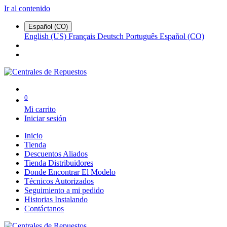
Ir al contenido
Español (CO)
English (US)
Français
Deutsch
Português
Español (CO)
0
Mi carrito
Iniciar sesión
Inicio
Tienda
Descuentos Aliados
Tienda Distribuidores
Donde Encontrar El Modelo
Técnicos Autorizados
Seguimiento a mi pedido
Historias Instalando
Contáctanos