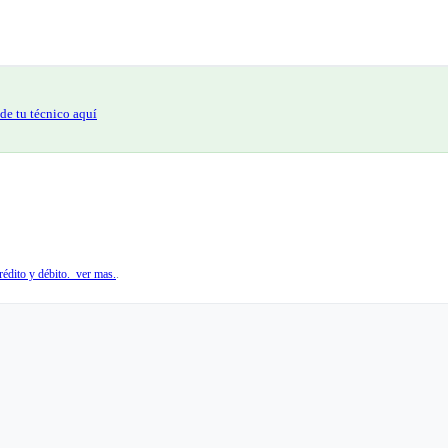
de tu técnico aquí
édito y débito. ver mas.
.