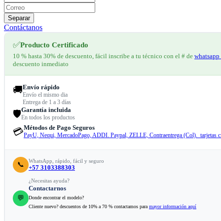
Separar
Contáctanos
✅
Producto Certificado
10 % hasta 30% de descuento, fácil inscribe a tu técnico con el # de
whatsapp 
descuento inmediato
Envío rápido
🚚
Envío el mismo dia
Entrega de 1 a 3 días
Garantía incluida
🛡️
En todos los productos
Métodos de Pago Seguros
💳
PayU, Nequi, MercadoPago, ADDI. Paypal, ZELLE, Contraentrega (Col). tarjetas cr
WhatsApp, rápido, fácil y seguro
📞
+57 3103388303
¿Necesitas ayuda?
Contactarnos
💬
Donde encontrar el modelo?
Cliente nuevo? descuentos de 10% a 70 % contactamos para
mayor información aquí