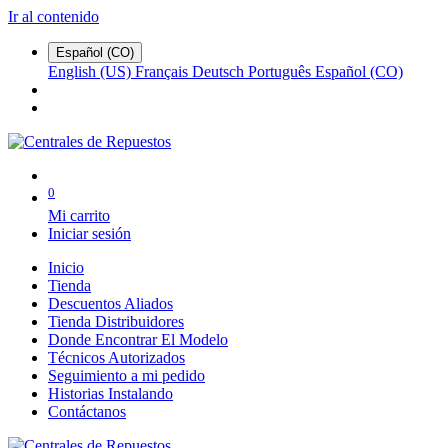
Ir al contenido
Español (CO)
English (US)
Français
Deutsch
Português
Español (CO)
0
Mi carrito
Iniciar sesión
Inicio
Tienda
Descuentos Aliados
Tienda Distribuidores
Donde Encontrar El Modelo
Técnicos Autorizados
Seguimiento a mi pedido
Historias Instalando
Contáctanos