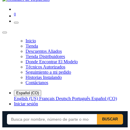
0
Inicio
Tienda
Descuentos Aliados
Tienda Distribuidores
Donde Encontrar El Modelo
Técnicos Autorizados
Seguimiento a mi pedido
Historias Instalando
Contáctanos
Español (CO)
English (US)
Français
Deutsch
Português
Español (CO)
Iniciar sesión
BUSCAR