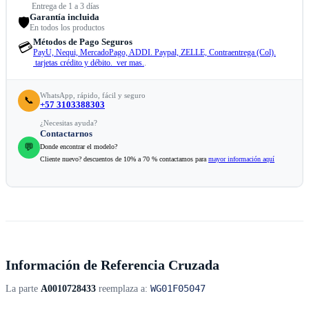
Entrega de 1 a 3 días
Garantía incluida
🛡️
En todos los productos
Métodos de Pago Seguros
💳
PayU, Nequi, MercadoPago, ADDI. Paypal, ZELLE, Contraentrega (Col).
tarjetas crédito y débito. ver mas.
.
WhatsApp, rápido, fácil y seguro
📞
+57 3103388303
¿Necesitas ayuda?
Contactarnos
💬
Donde encontrar el modelo?
Cliente nuevo? descuentos de 10% a 70 % contactamos para
mayor información aquí
Información de Referencia Cruzada
WG01F05047
La parte
A0010728433
reemplaza a: