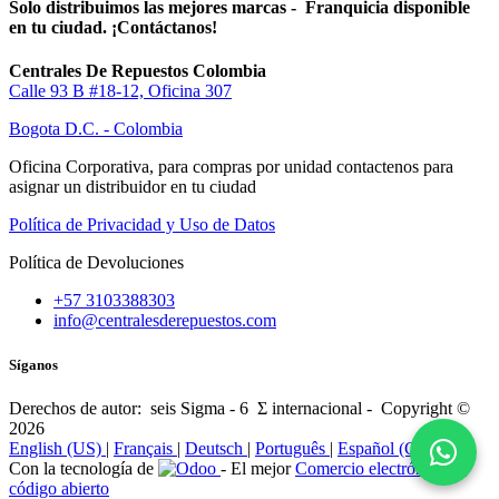
Solo distribuimos las mejores marcas - Franquicia disponible
en tu ciudad. ¡Contáctanos!
Centrales De Repuestos Colombia
Calle 93 B #18-12, Oficina 307
Bogota D.C. - Colombia
Oficina Corporativa, para compras por unidad contactenos para
asignar un distribuidor en tu ciudad
Política de Privacidad y Uso de Datos
Política de Devoluciones
+57 3103388303
info@centralesderepuestos.com
Síganos
Derechos de autor: seis Sigma - 6 Σ internacional - Copyright ©
2026
English (US)
|
Français
|
Deutsch
|
Português
|
Español (CO)
Con la tecnología de
- El mejor
Comercio electrónico de
código abierto