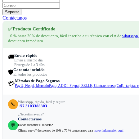
Separar
Contáctanos
✅
Producto Certificado
10 % hasta 30% de descuento, fácil inscribe a tu técnico con el # de
whatsapp 
descuento inmediato
Envío rápido
🚚
Envío el mismo dia
Entrega de 1 a 3 días
Garantía incluida
🛡️
En todos los productos
Métodos de Pago Seguros
💳
PayU, Nequi, MercadoPago, ADDI. Paypal, ZELLE, Contraentrega (Col). tarjetas cr
WhatsApp, rápido, fácil y seguro
📞
+57 3103388303
¿Necesitas ayuda?
Contactarnos
💬
Donde encontrar el modelo?
Cliente nuevo? descuentos de 10% a 70 % contactamos para
mayor información aquí