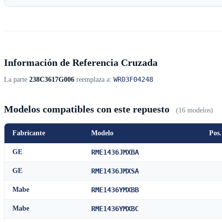
Información de Referencia Cruzada
WR03F04248
La parte
238C3617G006
reemplaza a:
Modelos compatibles con este repuesto
(16 modelos)
Fabricante
Modelo
Pos.
GE
RME1436JMXBA
GE
RME1436JMXSA
Mabe
RME1436YMXBB
Mabe
RME1436YMXBC