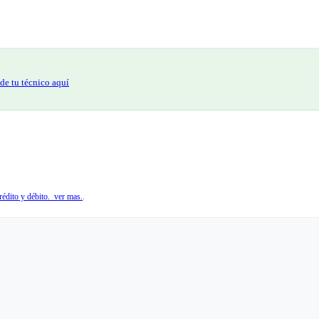
de tu técnico aquí
édito y débito. ver mas.
.