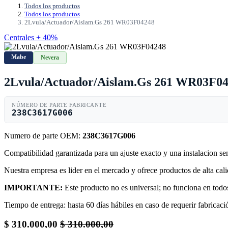
Todos los productos
Todos los productos
2Lvula/Actuador/Aislam.Gs 261 WR03F04248
Centrales + 40%
Mabe
Nevera
2Lvula/Actuador/Aislam.Gs 261 WR03F0
NÚMERO DE PARTE FABRICANTE
238C3617G006
Numero de parte OEM:
238C3617G006
Compatibilidad garantizada para un ajuste exacto y una instalacion s
Nuestra empresa es lider en el mercado y ofrece productos de alta ca
IMPORTANTE:
Este producto no es universal; no funciona en todos
Tiempo de entrega: hasta 60 días hábiles en caso de requerir fabricació
$
310.000,00
$
310.000,00