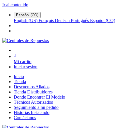
Ir al contenido
Español (CO)
English (US)
Français
Deutsch
Português
Español (CO)
0
Mi carrito
Iniciar sesión
Inicio
Tienda
Descuentos Aliados
Tienda Distribuidores
Donde Encontrar El Modelo
Técnicos Autorizados
Seguimiento a mi pedido
Historias Instalando
Contáctanos