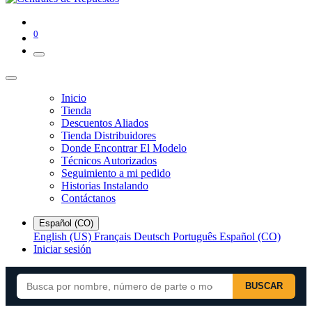
0
Inicio
Tienda
Descuentos Aliados
Tienda Distribuidores
Donde Encontrar El Modelo
Técnicos Autorizados
Seguimiento a mi pedido
Historias Instalando
Contáctanos
Español (CO)
English (US)
Français
Deutsch
Português
Español (CO)
Iniciar sesión
BUSCAR