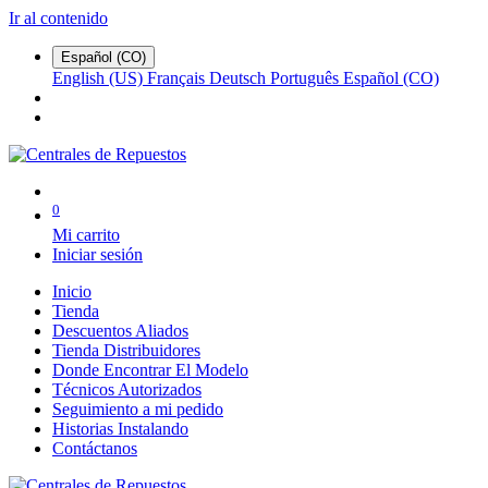
Ir al contenido
Español (CO)
English (US)
Français
Deutsch
Português
Español (CO)
0
Mi carrito
Iniciar sesión
Inicio
Tienda
Descuentos Aliados
Tienda Distribuidores
Donde Encontrar El Modelo
Técnicos Autorizados
Seguimiento a mi pedido
Historias Instalando
Contáctanos