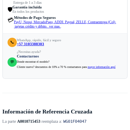
Entrega de 1 a 3 días
Garantía incluida
🛡️
En todos los productos
Métodos de Pago Seguros
💳
PayU, Nequi, MercadoPago, ADDI. Paypal, ZELLE, Contraentrega (Col).
tarjetas crédito y débito. ver mas.
.
WhatsApp, rápido, fácil y seguro
📞
+57 3103388303
¿Necesitas ayuda?
Contactarnos
💬
Donde encontrar el modelo?
Cliente nuevo? descuentos de 10% a 70 % contactamos para
mayor información aquí
Información de Referencia Cruzada
WG01F04047
La parte
A0010715453
reemplaza a: