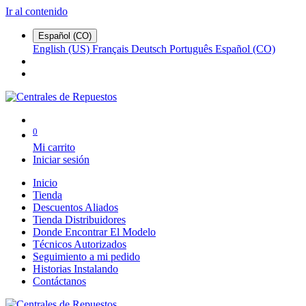
Ir al contenido
Español (CO)
English (US)
Français
Deutsch
Português
Español (CO)
0
Mi carrito
Iniciar sesión
Inicio
Tienda
Descuentos Aliados
Tienda Distribuidores
Donde Encontrar El Modelo
Técnicos Autorizados
Seguimiento a mi pedido
Historias Instalando
Contáctanos