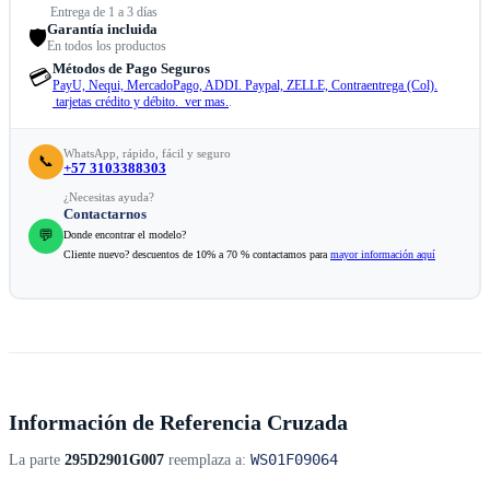
Entrega de 1 a 3 días
Garantía incluida
🛡️
En todos los productos
Métodos de Pago Seguros
💳
PayU, Nequi, MercadoPago, ADDI. Paypal, ZELLE, Contraentrega (Col).
tarjetas crédito y débito. ver mas.
.
WhatsApp, rápido, fácil y seguro
📞
+57 3103388303
¿Necesitas ayuda?
Contactarnos
💬
Donde encontrar el modelo?
Cliente nuevo? descuentos de 10% a 70 % contactamos para
mayor información aquí
Información de Referencia Cruzada
WS01F09064
La parte
295D2901G007
reemplaza a: