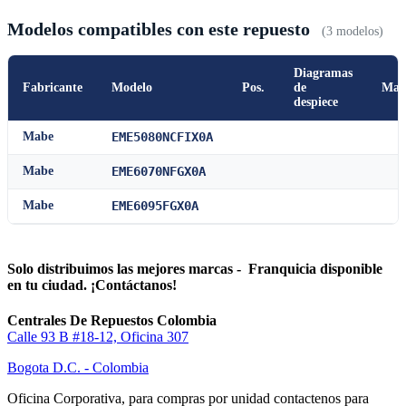
Modelos compatibles con este repuesto
(3 modelos)
Diagramas
Fabricante
Modelo
Pos.
de
Man
despiece
Mabe
EME5080NCFIX0A
Mabe
EME6070NFGX0A
Mabe
EME6095FGX0A
Solo distribuimos las mejores marcas - Franquicia disponible
en tu ciudad. ¡Contáctanos!
Centrales De Repuestos Colombia
Calle 93 B #18-12, Oficina 307
Bogota D.C. - Colombia
Oficina Corporativa, para compras por unidad contactenos para