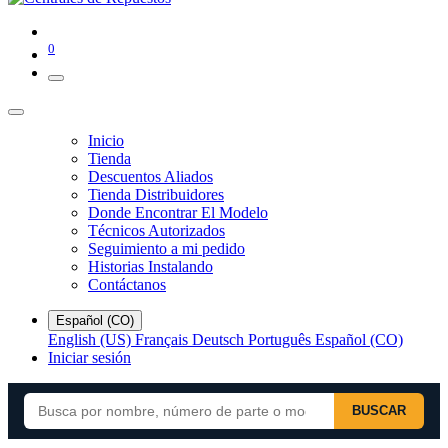
0
Inicio
Tienda
Descuentos Aliados
Tienda Distribuidores
Donde Encontrar El Modelo
Técnicos Autorizados
Seguimiento a mi pedido
Historias Instalando
Contáctanos
Español (CO)
English (US)
Français
Deutsch
Português
Español (CO)
Iniciar sesión
BUSCAR