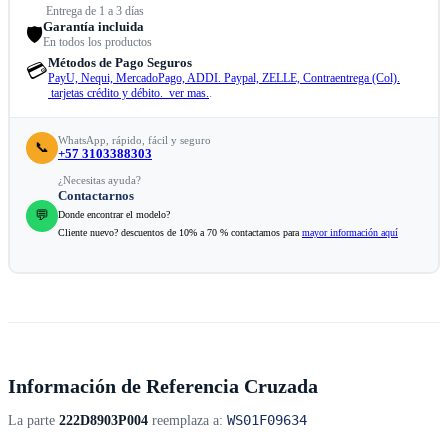
Entrega de 1 a 3 días
Garantía incluida
🛡️
En todos los productos
Métodos de Pago Seguros
💳
PayU, Nequi, MercadoPago, ADDI. Paypal, ZELLE, Contraentrega (Col).
tarjetas crédito y débito. ver mas.
.
WhatsApp, rápido, fácil y seguro
📞
+57 3103388303
¿Necesitas ayuda?
Contactarnos
💬
Donde encontrar el modelo?
Cliente nuevo? descuentos de 10% a 70 % contactamos para
mayor información aquí
Información de Referencia Cruzada
WS01F09634
La parte
222D8903P004
reemplaza a: