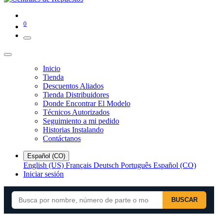
0
Inicio
Tienda
Descuentos Aliados
Tienda Distribuidores
Donde Encontrar El Modelo
Técnicos Autorizados
Seguimiento a mi pedido
Historias Instalando
Contáctanos
Español (CO)
English (US)
Français
Deutsch
Português
Español (CO)
Iniciar sesión
BUSCAR