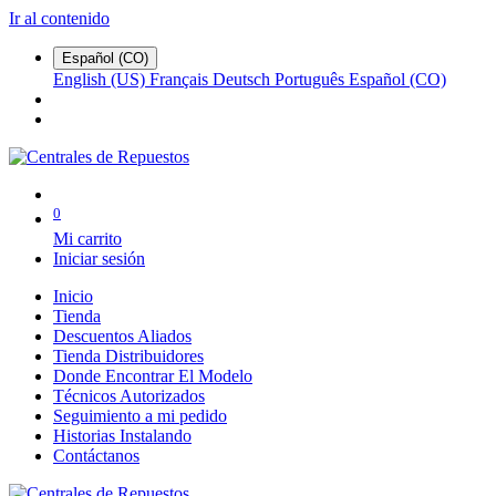
Ir al contenido
Español (CO)
English (US)
Français
Deutsch
Português
Español (CO)
0
Mi carrito
Iniciar sesión
Inicio
Tienda
Descuentos Aliados
Tienda Distribuidores
Donde Encontrar El Modelo
Técnicos Autorizados
Seguimiento a mi pedido
Historias Instalando
Contáctanos