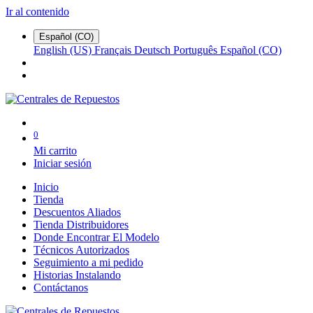
Ir al contenido
Español (CO)
English (US)
Français
Deutsch
Português
Español (CO)
0
Mi carrito
Iniciar sesión
Inicio
Tienda
Descuentos Aliados
Tienda Distribuidores
Donde Encontrar El Modelo
Técnicos Autorizados
Seguimiento a mi pedido
Historias Instalando
Contáctanos