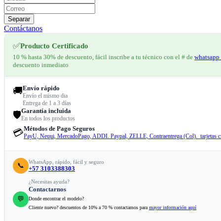
Separar
Contáctanos
✅
Producto Certificado
10 % hasta 30% de descuento, fácil inscribe a tu técnico con el # de
whatsapp 
descuento inmediato
Envío rápido
🚚
Envío el mismo dia
Entrega de 1 a 3 días
Garantía incluida
🛡️
En todos los productos
Métodos de Pago Seguros
💳
PayU, Nequi, MercadoPago, ADDI. Paypal, ZELLE, Contraentrega (Col). tarjetas cr
WhatsApp, rápido, fácil y seguro
📞
+57 3103388303
¿Necesitas ayuda?
Contactarnos
💬
Donde encontrar el modelo?
Cliente nuevo? descuentos de 10% a 70 % contactamos para
mayor información aquí