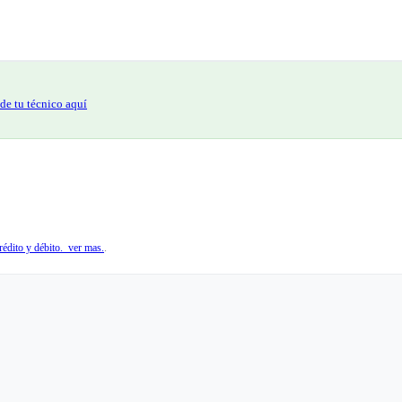
de tu técnico aquí
édito y débito. ver mas.
.