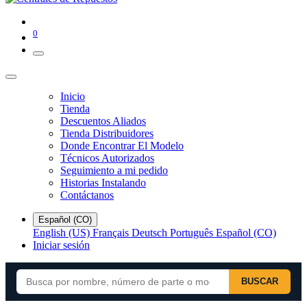
0
Inicio
Tienda
Descuentos Aliados
Tienda Distribuidores
Donde Encontrar El Modelo
Técnicos Autorizados
Seguimiento a mi pedido
Historias Instalando
Contáctanos
Español (CO)
English (US)
Français
Deutsch
Português
Español (CO)
Iniciar sesión
BUSCAR