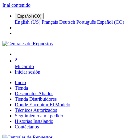
Ir al contenido
Español (CO)
English (US)
Français
Deutsch
Português
Español (CO)
0
Mi carrito
Iniciar sesión
Inicio
Tienda
Descuentos Aliados
Tienda Distribuidores
Donde Encontrar El Modelo
Técnicos Autorizados
Seguimiento a mi pedido
Historias Instalando
Contáctanos