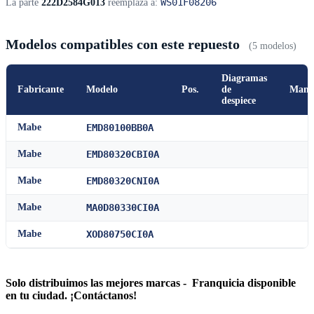
WS01F08206
La parte
222D2584G013
reemplaza a:
Modelos compatibles con este repuesto
(5 modelos)
Diagramas
Fabricante
Modelo
Pos.
de
Manu
despiece
Mabe
EMD80100BB0A
Mabe
EMD80320CBI0A
Mabe
EMD80320CNI0A
Mabe
MA0D80330CI0A
Mabe
XOD80750CI0A
Solo distribuimos las mejores marcas - Franquicia disponible
en tu ciudad. ¡Contáctanos!