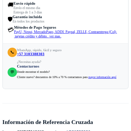
Envío rápido
🚚
Envío el mismo dia
Entrega de 1 a 3 días
Garantía incluida
🛡️
En todos los productos
Métodos de Pago Seguros
💳
PayU, Nequi, MercadoPago, ADDI. Paypal, ZELLE, Contraentrega (Col).
tarjetas crédito y débito. ver mas.
.
WhatsApp, rápido, fácil y seguro
📞
+57 3103388303
¿Necesitas ayuda?
Contactarnos
💬
Donde encontrar el modelo?
Cliente nuevo? descuentos de 10% a 70 % contactamos para
mayor información aquí
Información de Referencia Cruzada