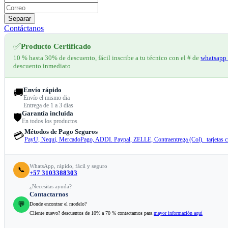
Separar
Contáctanos
✅
Producto Certificado
10 % hasta 30% de descuento, fácil inscribe a tu técnico con el # de
whatsapp 
descuento inmediato
Envío rápido
🚚
Envío el mismo dia
Entrega de 1 a 3 días
Garantía incluida
🛡️
En todos los productos
Métodos de Pago Seguros
💳
PayU, Nequi, MercadoPago, ADDI. Paypal, ZELLE, Contraentrega (Col). tarjetas cr
WhatsApp, rápido, fácil y seguro
📞
+57 3103388303
¿Necesitas ayuda?
Contactarnos
💬
Donde encontrar el modelo?
Cliente nuevo? descuentos de 10% a 70 % contactamos para
mayor información aquí