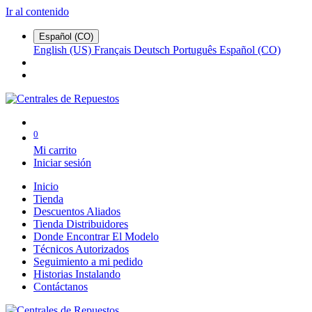
Ir al contenido
Español (CO)
English (US)
Français
Deutsch
Português
Español (CO)
0
Mi carrito
Iniciar sesión
Inicio
Tienda
Descuentos Aliados
Tienda Distribuidores
Donde Encontrar El Modelo
Técnicos Autorizados
Seguimiento a mi pedido
Historias Instalando
Contáctanos