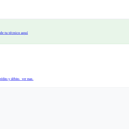
de tu técnico aquí
édito y débito. ver mas.
.