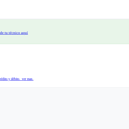
de tu técnico aquí
édito y débito. ver mas.
.