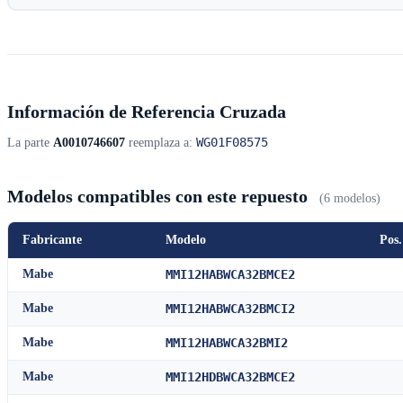
Información de Referencia Cruzada
WG01F08575
La parte
A0010746607
reemplaza a:
Modelos compatibles con este repuesto
(6 modelos)
Fabricante
Modelo
Pos.
Mabe
MMI12HABWCA32BMCE2
Mabe
MMI12HABWCA32BMCI2
Mabe
MMI12HABWCA32BMI2
Mabe
MMI12HDBWCA32BMCE2