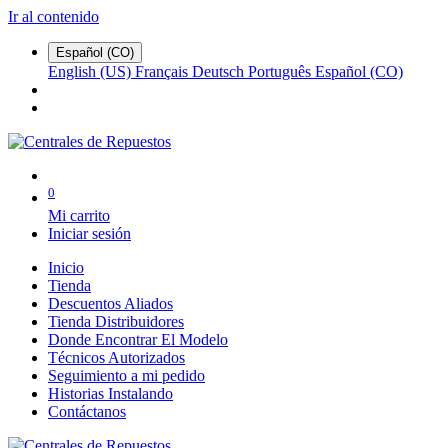
Ir al contenido
Español (CO)
English (US)
Français
Deutsch
Português
Español (CO)
0
Mi carrito
Iniciar sesión
Inicio
Tienda
Descuentos Aliados
Tienda Distribuidores
Donde Encontrar El Modelo
Técnicos Autorizados
Seguimiento a mi pedido
Historias Instalando
Contáctanos