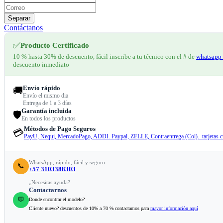
Separar
Contáctanos
✅
Producto Certificado
10 % hasta 30% de descuento, fácil inscribe a tu técnico con el # de
whatsapp 
descuento inmediato
Envío rápido
🚚
Envío el mismo dia
Entrega de 1 a 3 días
Garantía incluida
🛡️
En todos los productos
Métodos de Pago Seguros
💳
PayU, Nequi, MercadoPago, ADDI. Paypal, ZELLE, Contraentrega (Col). tarjetas cr
WhatsApp, rápido, fácil y seguro
📞
+57 3103388303
¿Necesitas ayuda?
Contactarnos
💬
Donde encontrar el modelo?
Cliente nuevo? descuentos de 10% a 70 % contactamos para
mayor información aquí