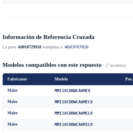
Información de Referencia Cruzada
WG03F07826
La parte
A0010729918
reemplaza a:
Modelos compatibles con este repuesto
(7 modelos)
Fabricante
Modelo
Pos.
Mabe
MMI18CDBWCA6ME8
Mabe
MMI18CDBWCA6MEC8
Mabe
MMI18CDBWCA6MEL8
Mabe
MMI18CDBWCA6MIL8