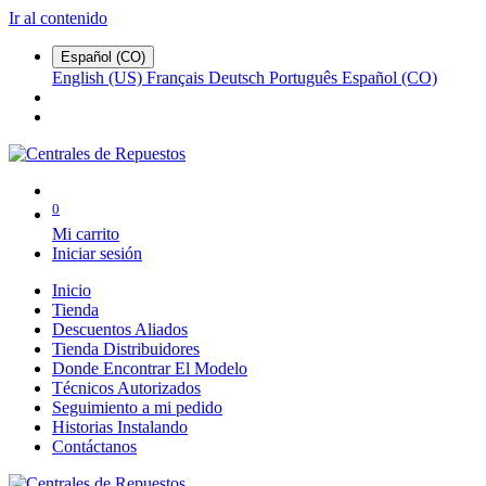
Ir al contenido
Español (CO)
English (US)
Français
Deutsch
Português
Español (CO)
0
Mi carrito
Iniciar sesión
Inicio
Tienda
Descuentos Aliados
Tienda Distribuidores
Donde Encontrar El Modelo
Técnicos Autorizados
Seguimiento a mi pedido
Historias Instalando
Contáctanos