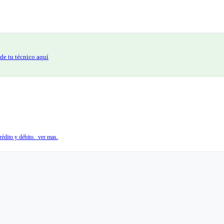
de tu técnico aquí
édito y débito. ver mas.
.