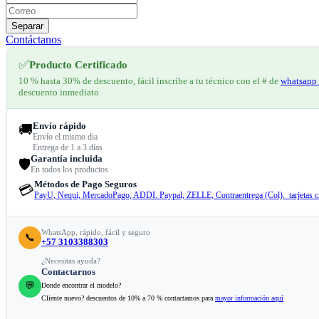
Separar
Contáctanos
✅
Producto Certificado
10 % hasta 30% de descuento, fácil inscribe a tu técnico con el # de
whatsapp 
descuento inmediato
Envío rápido
🚚
Envío el mismo dia
Entrega de 1 a 3 días
Garantía incluida
🛡️
En todos los productos
Métodos de Pago Seguros
💳
PayU, Nequi, MercadoPago, ADDI. Paypal, ZELLE, Contraentrega (Col). tarjetas cr
WhatsApp, rápido, fácil y seguro
📞
+57 3103388303
¿Necesitas ayuda?
Contactarnos
💬
Donde encontrar el modelo?
Cliente nuevo? descuentos de 10% a 70 % contactamos para
mayor información aquí