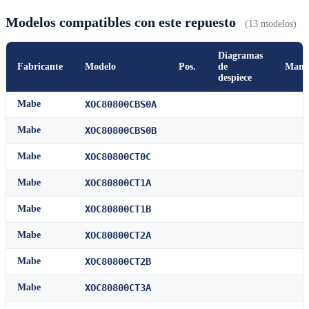
Modelos compatibles con este repuesto
(13 modelos)
Diagramas
Fabricante
Modelo
Pos.
de
Manu
despiece
Mabe
XOC80800CBS0A
Mabe
XOC80800CBS0B
Mabe
XOC80800CT0C
Mabe
XOC80800CT1A
Mabe
XOC80800CT1B
Mabe
XOC80800CT2A
Mabe
XOC80800CT2B
Mabe
XOC80800CT3A