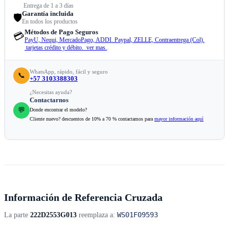
Entrega de 1 a 3 días
Garantía incluida
🛡️
En todos los productos
Métodos de Pago Seguros
💳
PayU, Nequi, MercadoPago, ADDI. Paypal, ZELLE, Contraentrega (Col).
tarjetas crédito y débito. ver mas.
.
WhatsApp, rápido, fácil y seguro
📞
+57 3103388303
¿Necesitas ayuda?
Contactarnos
💬
Donde encontrar el modelo?
Cliente nuevo? descuentos de 10% a 70 % contactamos para
mayor información aquí
Información de Referencia Cruzada
WS01F09593
La parte
222D2553G013
reemplaza a: