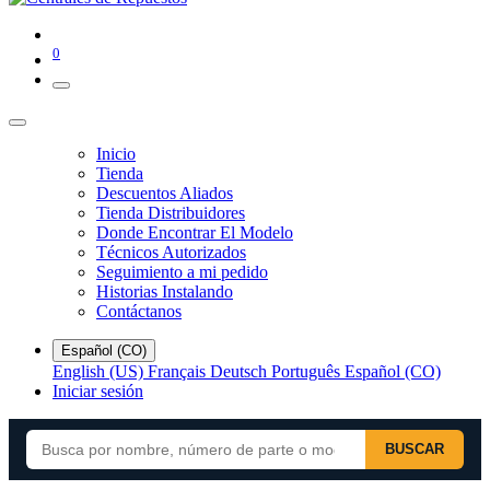
0
Inicio
Tienda
Descuentos Aliados
Tienda Distribuidores
Donde Encontrar El Modelo
Técnicos Autorizados
Seguimiento a mi pedido
Historias Instalando
Contáctanos
Español (CO)
English (US)
Français
Deutsch
Português
Español (CO)
Iniciar sesión
BUSCAR