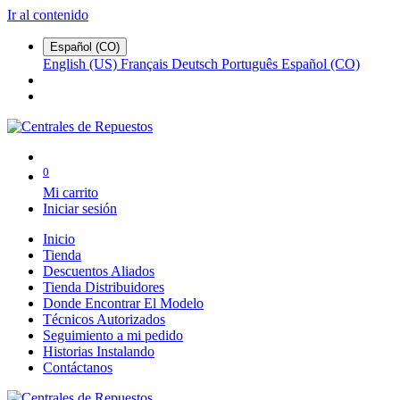
Ir al contenido
Español (CO)
English (US)
Français
Deutsch
Português
Español (CO)
0
Mi carrito
Iniciar sesión
Inicio
Tienda
Descuentos Aliados
Tienda Distribuidores
Donde Encontrar El Modelo
Técnicos Autorizados
Seguimiento a mi pedido
Historias Instalando
Contáctanos