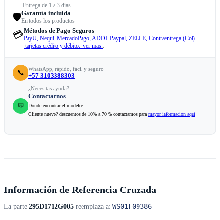
Entrega de 1 a 3 días
Garantía incluida
🛡️
En todos los productos
Métodos de Pago Seguros
💳
PayU, Nequi, MercadoPago, ADDI. Paypal, ZELLE, Contraentrega (Col).
tarjetas crédito y débito. ver mas.
.
WhatsApp, rápido, fácil y seguro
📞
+57 3103388303
¿Necesitas ayuda?
Contactarnos
💬
Donde encontrar el modelo?
Cliente nuevo? descuentos de 10% a 70 % contactamos para
mayor información aquí
Información de Referencia Cruzada
WS01F09386
La parte
295D1712G005
reemplaza a: