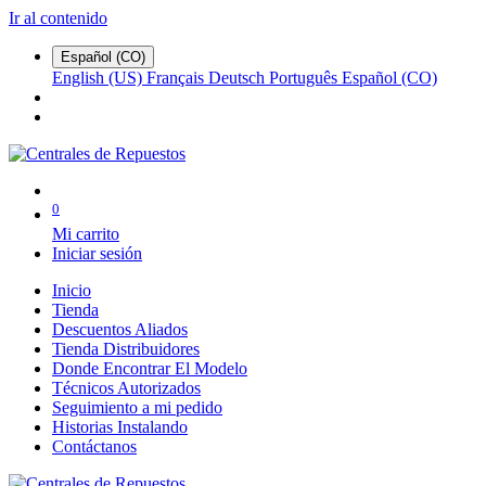
Ir al contenido
Español (CO)
English (US)
Français
Deutsch
Português
Español (CO)
0
Mi carrito
Iniciar sesión
Inicio
Tienda
Descuentos Aliados
Tienda Distribuidores
Donde Encontrar El Modelo
Técnicos Autorizados
Seguimiento a mi pedido
Historias Instalando
Contáctanos