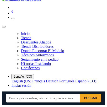
0
Inicio
Tienda
Descuentos Aliados
Tienda Distribuidores
Donde Encontrar El Modelo
Técnicos Autorizados
Seguimiento a mi pedido
Historias Instalando
Contáctanos
Español (CO)
English (US)
Français
Deutsch
Português
Español (CO)
Iniciar sesión
BUSCAR