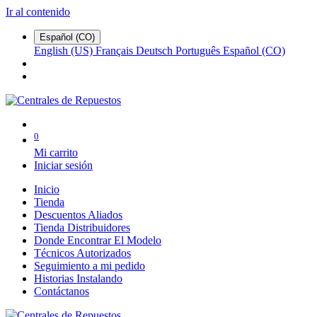
Ir al contenido
Español (CO)
English (US)
Français
Deutsch
Português
Español (CO)
0
Mi carrito
Iniciar sesión
Inicio
Tienda
Descuentos Aliados
Tienda Distribuidores
Donde Encontrar El Modelo
Técnicos Autorizados
Seguimiento a mi pedido
Historias Instalando
Contáctanos