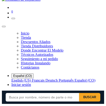
0
Inicio
Tienda
Descuentos Aliados
Tienda Distribuidores
Donde Encontrar El Modelo
Técnicos Autorizados
Seguimiento a mi pedido
Historias Instalando
Contáctanos
Español (CO)
English (US)
Français
Deutsch
Português
Español (CO)
Iniciar sesión
BUSCAR