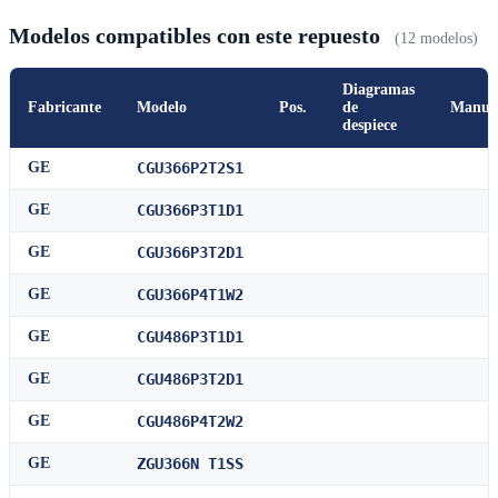
Modelos compatibles con este repuesto
(12 modelos)
Diagramas
Fabricante
Modelo
Pos.
de
Manua
despiece
GE
CGU366P2T2S1
GE
CGU366P3T1D1
GE
CGU366P3T2D1
GE
CGU366P4T1W2
GE
CGU486P3T1D1
GE
CGU486P3T2D1
GE
CGU486P4T2W2
GE
ZGU366N T1SS