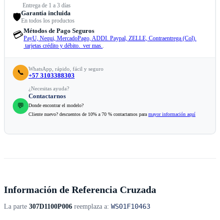
Entrega de 1 a 3 días
Garantía incluida
🛡️
En todos los productos
Métodos de Pago Seguros
💳
PayU, Nequi, MercadoPago, ADDI. Paypal, ZELLE, Contraentrega (Col).
tarjetas crédito y débito. ver mas.
.
WhatsApp, rápido, fácil y seguro
📞
+57 3103388303
¿Necesitas ayuda?
Contactarnos
💬
Donde encontrar el modelo?
Cliente nuevo? descuentos de 10% a 70 % contactamos para
mayor información aquí
Información de Referencia Cruzada
WS01F10463
La parte
307D1100P006
reemplaza a: