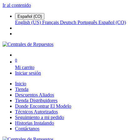
Ir al contenido
Español (CO)
English (US)
Français
Deutsch
Português
Español (CO)
0
Mi carrito
Iniciar sesión
Inicio
Tienda
Descuentos Aliados
Tienda Distribuidores
Donde Encontrar El Modelo
Técnicos Autorizados
Seguimiento a mi pedido
Historias Instalando
Contáctanos