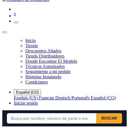
0
Inicio
Tienda
Descuentos Aliados
Tienda Distribuidores
Donde Encontrar El Modelo
Técnicos Autorizados
Seguimiento a mi pedido
Historias Instalando
Contáctanos
Español (CO)
English (US)
Français
Deutsch
Português
Español (CO)
Iniciar sesión
BUSCAR