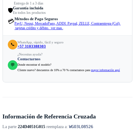
Entrega de 1 a 3 días
Garantía incluida
🛡️
En todos los productos
Métodos de Pago Seguros
💳
PayU, Nequi, MercadoPago, ADDI. Paypal, ZELLE, Contraentrega (Col).
tarjetas crédito y débito. ver mas.
.
WhatsApp, rápido, fácil y seguro
📞
+57 3103388303
¿Necesitas ayuda?
Contactarnos
💬
Donde encontrar el modelo?
Cliente nuevo? descuentos de 10% a 70 % contactamos para
mayor información aquí
Información de Referencia Cruzada
WG03L08526
La parte
224D4051G015
reemplaza a: