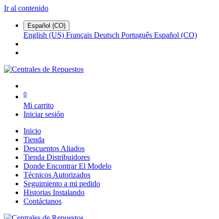
Ir al contenido
Español (CO)
English (US)
Français
Deutsch
Português
Español (CO)
0
Mi carrito
Iniciar sesión
Inicio
Tienda
Descuentos Aliados
Tienda Distribuidores
Donde Encontrar El Modelo
Técnicos Autorizados
Seguimiento a mi pedido
Historias Instalando
Contáctanos