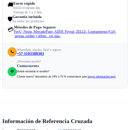
Envío rápido
🚚
Envío el mismo dia
Entrega de 1 a 3 días
Garantía incluida
🛡️
En todos los productos
Métodos de Pago Seguros
💳
PayU, Nequi, MercadoPago, ADDI. Paypal, ZELLE, Contraentrega (Col).
tarjetas crédito y débito. ver mas.
.
WhatsApp, rápido, fácil y seguro
📞
+57 3103388303
¿Necesitas ayuda?
Contactarnos
💬
Donde encontrar el modelo?
Cliente nuevo? descuentos de 10% a 70 % contactamos para
mayor información aquí
Información de Referencia Cruzada