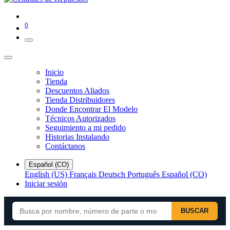
0
Inicio
Tienda
Descuentos Aliados
Tienda Distribuidores
Donde Encontrar El Modelo
Técnicos Autorizados
Seguimiento a mi pedido
Historias Instalando
Contáctanos
Español (CO)
English (US)
Français
Deutsch
Português
Español (CO)
Iniciar sesión
BUSCAR