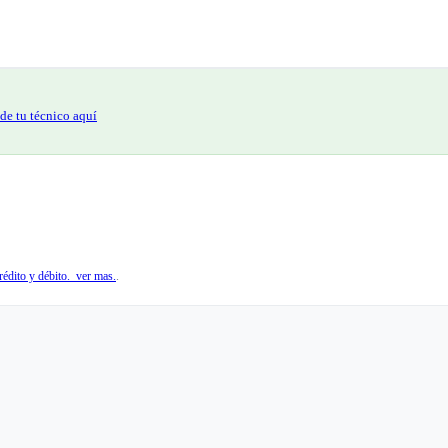
de tu técnico aquí
édito y débito. ver mas.
.