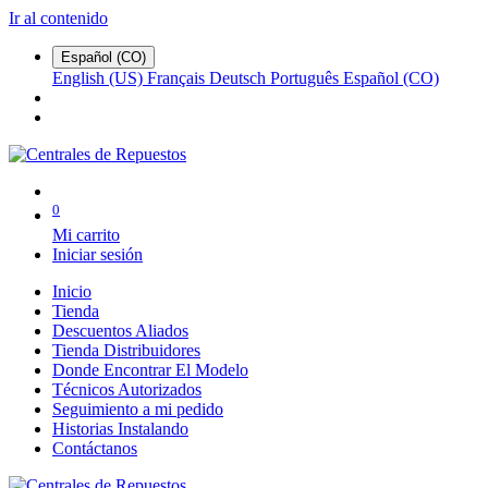
Ir al contenido
Español (CO)
English (US)
Français
Deutsch
Português
Español (CO)
0
Mi carrito
Iniciar sesión
Inicio
Tienda
Descuentos Aliados
Tienda Distribuidores
Donde Encontrar El Modelo
Técnicos Autorizados
Seguimiento a mi pedido
Historias Instalando
Contáctanos