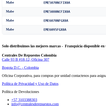
Mabe
EME5070NCFIX0A
Mabe
EME5080NCFIX0A
Mabe
EME6070NFGX0A
Mabe
EME6095FGX0A
Solo distribuimos las mejores marcas - Franquicia disponible en 
Centrales De Repuestos Colombia
Calle 93 B #18-12, Oficina 307
Bogota D.C. - Colombia
Oficina Corporativa, para compras por unidad contactenos para asigna
Política de Privacidad y Uso de Datos
Política de Devoluciones
+57 3103388303
info@centralesderepuestos.com