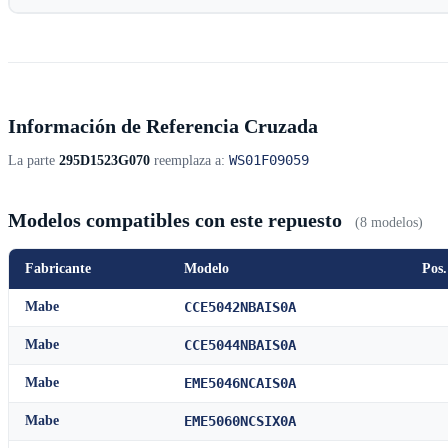
Información de Referencia Cruzada
WS01F09059
La parte
295D1523G070
reemplaza a:
Modelos compatibles con este repuesto
(8 modelos)
Fabricante
Modelo
Pos.
Mabe
CCE5042NBAIS0A
Mabe
CCE5044NBAIS0A
Mabe
EME5046NCAIS0A
Mabe
EME5060NCSIX0A