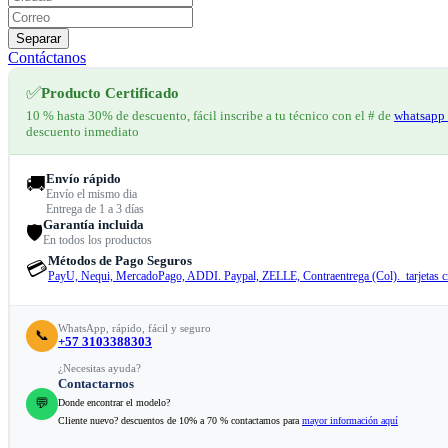
Separar
Contáctanos
✅
Producto Certificado
10 % hasta 30% de descuento, fácil inscribe a tu técnico con el # de
whatsapp 
descuento inmediato
Envío rápido
🚚
Envío el mismo dia
Entrega de 1 a 3 días
Garantía incluida
🛡️
En todos los productos
Métodos de Pago Seguros
💳
PayU, Nequi, MercadoPago, ADDI. Paypal, ZELLE, Contraentrega (Col). tarjetas cr
WhatsApp, rápido, fácil y seguro
📞
+57 3103388303
¿Necesitas ayuda?
Contactarnos
💬
Donde encontrar el modelo?
Cliente nuevo? descuentos de 10% a 70 % contactamos para
mayor información aquí