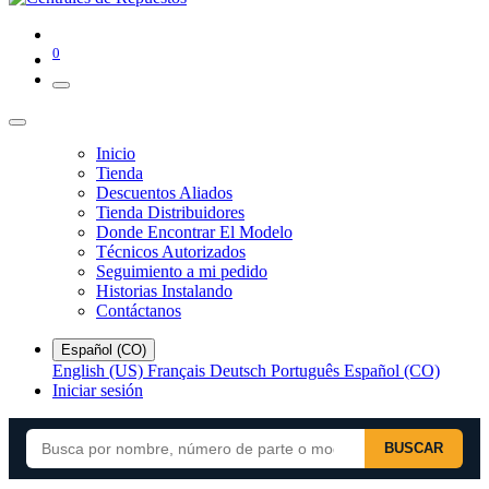
0
Inicio
Tienda
Descuentos Aliados
Tienda Distribuidores
Donde Encontrar El Modelo
Técnicos Autorizados
Seguimiento a mi pedido
Historias Instalando
Contáctanos
Español (CO)
English (US)
Français
Deutsch
Português
Español (CO)
Iniciar sesión
BUSCAR