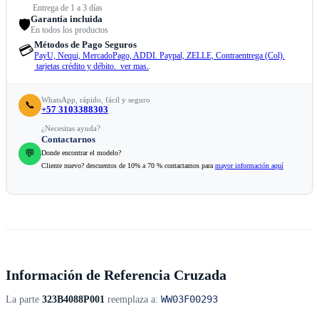
Entrega de 1 a 3 días
Garantía incluida
🛡️
En todos los productos
Métodos de Pago Seguros
💳
PayU, Nequi, MercadoPago, ADDI. Paypal, ZELLE, Contraentrega (Col).
tarjetas crédito y débito. ver mas.
.
WhatsApp, rápido, fácil y seguro
📞
+57 3103388303
¿Necesitas ayuda?
Contactarnos
💬
Donde encontrar el modelo?
Cliente nuevo? descuentos de 10% a 70 % contactamos para
mayor información aquí
Información de Referencia Cruzada
WW03F00293
La parte
323B4088P001
reemplaza a: