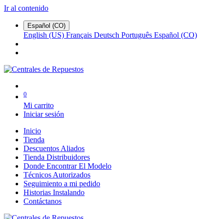
Ir al contenido
Español (CO)
English (US)
Français
Deutsch
Português
Español (CO)
0
Mi carrito
Iniciar sesión
Inicio
Tienda
Descuentos Aliados
Tienda Distribuidores
Donde Encontrar El Modelo
Técnicos Autorizados
Seguimiento a mi pedido
Historias Instalando
Contáctanos