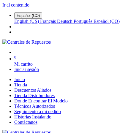
Ir al contenido
Español (CO)
English (US)
Français
Deutsch
Português
Español (CO)
0
Mi carrito
Iniciar sesión
Inicio
Tienda
Descuentos Aliados
Tienda Distribuidores
Donde Encontrar El Modelo
Técnicos Autorizados
Seguimiento a mi pedido
Historias Instalando
Contáctanos