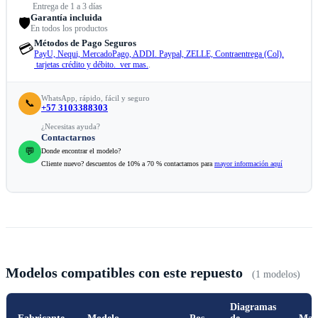
Entrega de 1 a 3 días
Garantía incluida
🛡️
En todos los productos
Métodos de Pago Seguros
💳
PayU, Nequi, MercadoPago, ADDI. Paypal, ZELLE, Contraentrega (Col).
tarjetas crédito y débito. ver mas.
.
WhatsApp, rápido, fácil y seguro
📞
+57 3103388303
¿Necesitas ayuda?
Contactarnos
💬
Donde encontrar el modelo?
Cliente nuevo? descuentos de 10% a 70 % contactamos para
mayor información aquí
Modelos compatibles con este repuesto
(1 modelos)
Diagramas