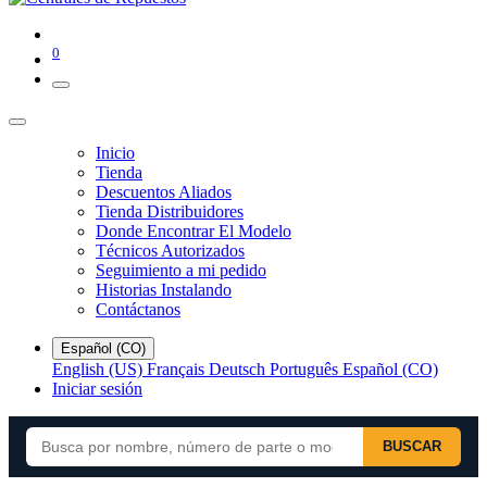
0
Inicio
Tienda
Descuentos Aliados
Tienda Distribuidores
Donde Encontrar El Modelo
Técnicos Autorizados
Seguimiento a mi pedido
Historias Instalando
Contáctanos
Español (CO)
English (US)
Français
Deutsch
Português
Español (CO)
Iniciar sesión
BUSCAR