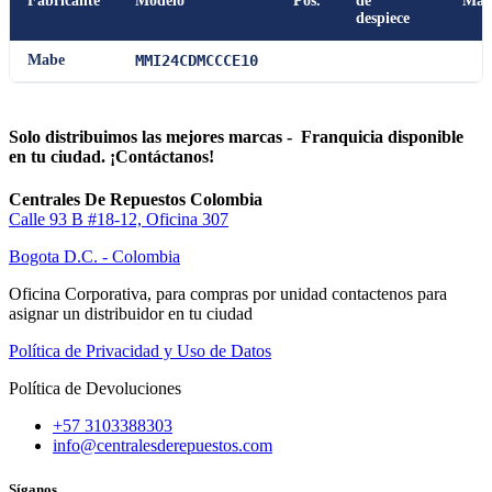
Fabricante
Modelo
Pos.
de
Man
despiece
Mabe
MMI24CDMCCCE10
Solo distribuimos las mejores marcas - Franquicia disponible
en tu ciudad. ¡Contáctanos!
Centrales De Repuestos Colombia
Calle 93 B #18-12, Oficina 307
Bogota D.C. - Colombia
Oficina Corporativa, para compras por unidad contactenos para
asignar un distribuidor en tu ciudad
Política de Privacidad y Uso de Datos
Política de Devoluciones
+57 3103388303
info@centralesderepuestos.com
Síganos