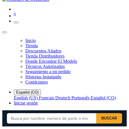
0
Inicio
Tienda
Descuentos Aliados
Tienda Distribuidores
Donde Encontrar El Modelo
Técnicos Autorizados
Seguimiento a mi pedido
Historias Instalando
Contáctanos
Español (CO)
English (US)
Français
Deutsch
Português
Español (CO)
Iniciar sesión
BUSCAR