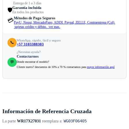
Entrega de 1 a 3 días
Garantía incluida
🛡️
En todos los productos
Métodos de Pago Seguros
💳
PayU, Nequi, MercadoPago, ADDI. Paypal, ZELLE, Contraentrega (Col).
tarjetas crédito y débito. ver mas.
.
WhatsApp, rápido, fácil y seguro
📞
+57 3103388303
¿Necesitas ayuda?
Contactarnos
💬
Donde encontrar el modelo?
Cliente nuevo? descuentos de 10% a 70 % contactamos para
mayor información aquí
Información de Referencia Cruzada
WG03F06405
La parte
WR17X27031
reemplaza a: