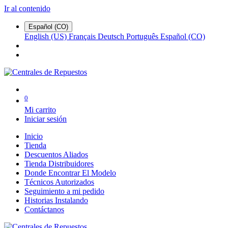
Ir al contenido
Español (CO)
English (US)
Français
Deutsch
Português
Español (CO)
0
Mi carrito
Iniciar sesión
Inicio
Tienda
Descuentos Aliados
Tienda Distribuidores
Donde Encontrar El Modelo
Técnicos Autorizados
Seguimiento a mi pedido
Historias Instalando
Contáctanos