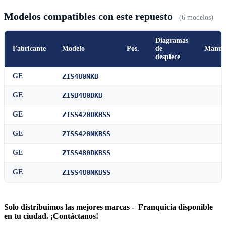
Modelos compatibles con este repuesto
(6 modelos)
Diagramas
Fabricante
Modelo
Pos.
de
Manua
despiece
GE
ZIS480NKB
GE
ZISB480DKB
GE
ZISS420DKBSS
GE
ZISS420NKBSS
GE
ZISS480DKBSS
GE
ZISS480NKBSS
Solo distribuimos las mejores marcas - Franquicia disponible
en tu ciudad. ¡Contáctanos!