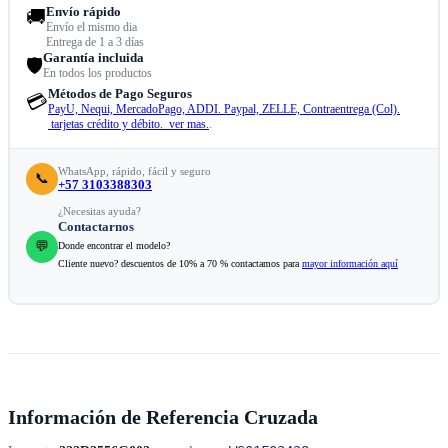
Envío rápido
🚚
Envío el mismo dia
Entrega de 1 a 3 días
Garantía incluida
🛡️
En todos los productos
Métodos de Pago Seguros
💳
PayU, Nequi, MercadoPago, ADDI. Paypal, ZELLE, Contraentrega (Col).
tarjetas crédito y débito. ver mas.
.
WhatsApp, rápido, fácil y seguro
📞
+57 3103388303
¿Necesitas ayuda?
Contactarnos
💬
Donde encontrar el modelo?
Cliente nuevo? descuentos de 10% a 70 % contactamos para
mayor información aquí
Información de Referencia Cruzada