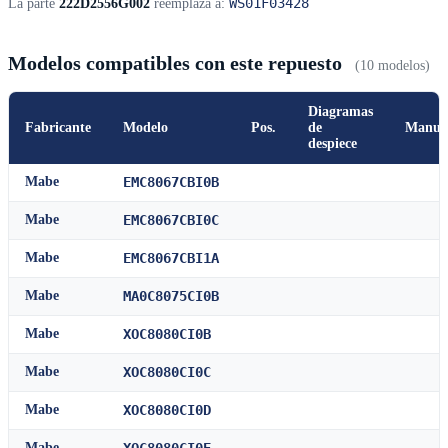
WS01F03428
La parte
222D2556G002
reemplaza a:
Modelos compatibles con este repuesto
(10 modelos)
Diagramas
Fabricante
Modelo
Pos.
de
Manua
despiece
Mabe
EMC8067CBI0B
Mabe
EMC8067CBI0C
Mabe
EMC8067CBI1A
Mabe
MA0C8075CI0B
Mabe
XOC8080CI0B
Mabe
XOC8080CI0C
Mabe
XOC8080CI0D
Mabe