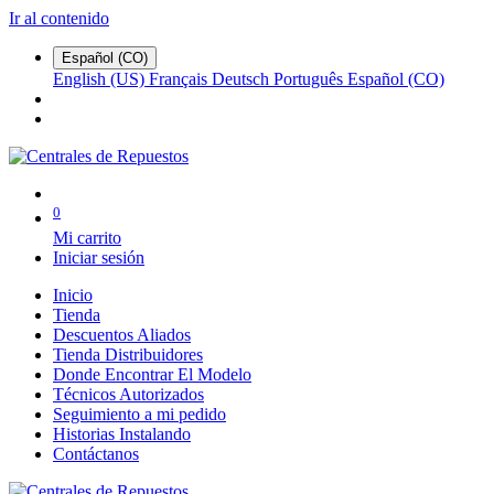
Ir al contenido
Español (CO)
English (US)
Français
Deutsch
Português
Español (CO)
0
Mi carrito
Iniciar sesión
Inicio
Tienda
Descuentos Aliados
Tienda Distribuidores
Donde Encontrar El Modelo
Técnicos Autorizados
Seguimiento a mi pedido
Historias Instalando
Contáctanos