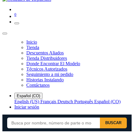
0
Inicio
Tienda
Descuentos Aliados
Tienda Distribuidores
Donde Encontrar El Modelo
Técnicos Autorizados
Seguimiento a mi pedido
Historias Instalando
Contáctanos
Español (CO)
English (US)
Français
Deutsch
Português
Español (CO)
Iniciar sesión
BUSCAR