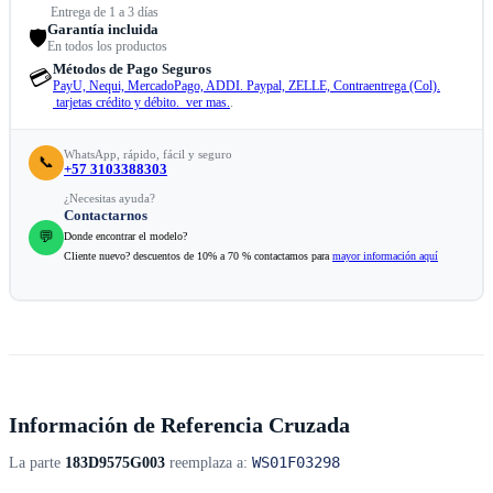
Entrega de 1 a 3 días
Garantía incluida
🛡️
En todos los productos
Métodos de Pago Seguros
💳
PayU, Nequi, MercadoPago, ADDI. Paypal, ZELLE, Contraentrega (Col).
tarjetas crédito y débito. ver mas.
.
WhatsApp, rápido, fácil y seguro
📞
+57 3103388303
¿Necesitas ayuda?
Contactarnos
💬
Donde encontrar el modelo?
Cliente nuevo? descuentos de 10% a 70 % contactamos para
mayor información aquí
Información de Referencia Cruzada
WS01F03298
La parte
183D9575G003
reemplaza a: