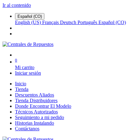
Ir al contenido
Español (CO)
English (US)
Français
Deutsch
Português
Español (CO)
0
Mi carrito
Iniciar sesión
Inicio
Tienda
Descuentos Aliados
Tienda Distribuidores
Donde Encontrar El Modelo
Técnicos Autorizados
Seguimiento a mi pedido
Historias Instalando
Contáctanos