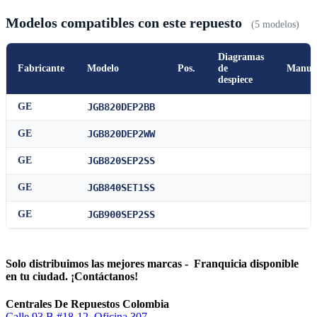
Modelos compatibles con este repuesto
(5 modelos)
Diagramas
Fabricante
Modelo
Pos.
de
Manua
despiece
GE
JGB820DEP2BB
GE
JGB820DEP2WW
GE
JGB820SEP2SS
GE
JGB840SET1SS
GE
JGB900SEP2SS
Solo distribuimos las mejores marcas - Franquicia disponible
en tu ciudad. ¡Contáctanos!
Centrales De Repuestos Colombia
Calle 93 B #18-12, Oficina 307