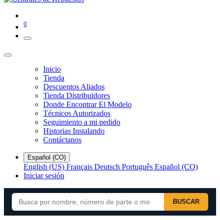
0
Inicio
Tienda
Descuentos Aliados
Tienda Distribuidores
Donde Encontrar El Modelo
Técnicos Autorizados
Seguimiento a mi pedido
Historias Instalando
Contáctanos
Español (CO)
English (US)
Français
Deutsch
Português
Español (CO)
Iniciar sesión
BUSCAR