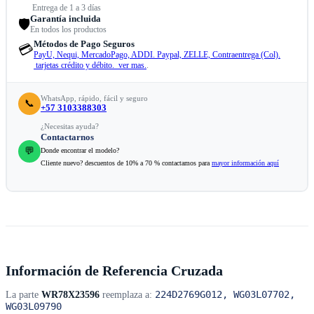
Entrega de 1 a 3 días
Garantía incluida
🛡️
En todos los productos
Métodos de Pago Seguros
💳
PayU, Nequi, MercadoPago, ADDI. Paypal, ZELLE, Contraentrega (Col).
tarjetas crédito y débito. ver mas.
.
WhatsApp, rápido, fácil y seguro
📞
+57 3103388303
¿Necesitas ayuda?
Contactarnos
💬
Donde encontrar el modelo?
Cliente nuevo? descuentos de 10% a 70 % contactamos para
mayor información aquí
Información de Referencia Cruzada
224D2769G012, WG03L07702,
La parte
WR78X23596
reemplaza a:
WG03L09790