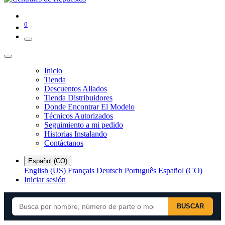
0
Inicio
Tienda
Descuentos Aliados
Tienda Distribuidores
Donde Encontrar El Modelo
Técnicos Autorizados
Seguimiento a mi pedido
Historias Instalando
Contáctanos
Español (CO)
English (US)
Français
Deutsch
Português
Español (CO)
Iniciar sesión
BUSCAR