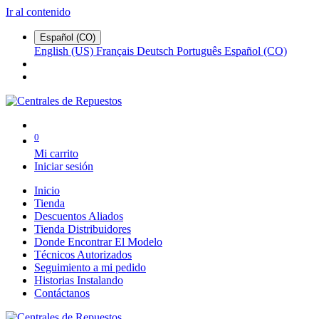
Ir al contenido
Español (CO)
English (US)
Français
Deutsch
Português
Español (CO)
0
Mi carrito
Iniciar sesión
Inicio
Tienda
Descuentos Aliados
Tienda Distribuidores
Donde Encontrar El Modelo
Técnicos Autorizados
Seguimiento a mi pedido
Historias Instalando
Contáctanos