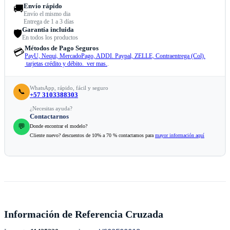
Envío rápido
🚚
Envío el mismo dia
Entrega de 1 a 3 días
Garantía incluida
🛡️
En todos los productos
Métodos de Pago Seguros
💳
PayU, Nequi, MercadoPago, ADDI. Paypal, ZELLE, Contraentrega (Col).
tarjetas crédito y débito. ver mas.
.
WhatsApp, rápido, fácil y seguro
📞
+57 3103388303
¿Necesitas ayuda?
Contactarnos
💬
Donde encontrar el modelo?
Cliente nuevo? descuentos de 10% a 70 % contactamos para
mayor información aquí
Información de Referencia Cruzada