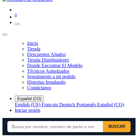
0
Inicio
Tienda
Descuentos Aliados
Tienda Distribuidores
Donde Encontrar El Modelo
Técnicos Autorizados
Seguimiento a mi pedido
Historias Instalando
Contáctanos
Español (CO)
English (US)
Français
Deutsch
Português
Español (CO)
Iniciar sesión
BUSCAR