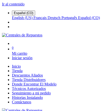
Ir al contenido
Español (CO)
English (US)
Français
Deutsch
Português
Español (CO)
0
Mi carrito
Iniciar sesión
Inicio
Tienda
Descuentos Aliados
Tienda Distribuidores
Donde Encontrar El Modelo
Técnicos Autorizados
Seguimiento a mi pedido
Historias Instalando
Contáctanos