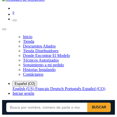
0
Inicio
Tienda
Descuentos Aliados
Tienda Distribuidores
Donde Encontrar El Modelo
Técnicos Autorizados
Seguimiento a mi pedido
Historias Instalando
Contáctanos
Español (CO)
English (US)
Français
Deutsch
Português
Español (CO)
Iniciar sesión
BUSCAR