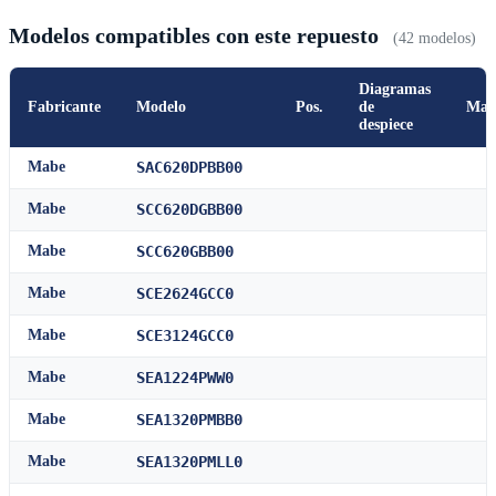
Modelos compatibles con este repuesto
(42 modelos)
Diagramas
Fabricante
Modelo
Pos.
de
Man
despiece
Mabe
SAC620DPBB00
Mabe
SCC620DGBB00
Mabe
SCC620GBB00
Mabe
SCE2624GCC0
Mabe
SCE3124GCC0
Mabe
SEA1224PWW0
Mabe
SEA1320PMBB0
Mabe
SEA1320PMLL0