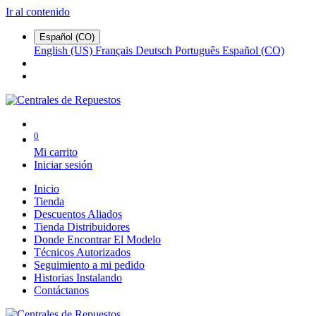
Ir al contenido
Español (CO)
English (US)
Français
Deutsch
Português
Español (CO)
0
Mi carrito
Iniciar sesión
Inicio
Tienda
Descuentos Aliados
Tienda Distribuidores
Donde Encontrar El Modelo
Técnicos Autorizados
Seguimiento a mi pedido
Historias Instalando
Contáctanos