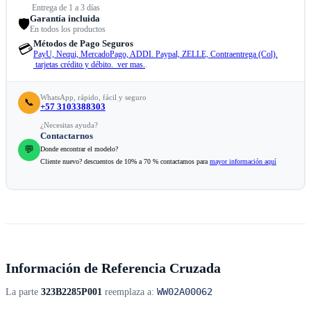
Entrega de 1 a 3 días
Garantía incluida
🛡️
En todos los productos
Métodos de Pago Seguros
💳
PayU, Nequi, MercadoPago, ADDI. Paypal, ZELLE, Contraentrega (Col).
tarjetas crédito y débito. ver mas.
.
WhatsApp, rápido, fácil y seguro
📞
+57 3103388303
¿Necesitas ayuda?
Contactarnos
💬
Donde encontrar el modelo?
Cliente nuevo? descuentos de 10% a 70 % contactamos para
mayor información aquí
Información de Referencia Cruzada
WW02A00062
La parte
323B2285P001
reemplaza a: