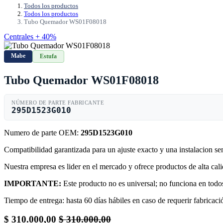
Todos los productos
Todos los productos
Tubo Quemador WS01F08018
Centrales + 40%
Mabe
Estufa
Tubo Quemador WS01F08018
NÚMERO DE PARTE FABRICANTE
295D1523G010
Numero de parte OEM:
295D1523G010
Compatibilidad garantizada para un ajuste exacto y una instalacion s
Nuestra empresa es lider en el mercado y ofrece productos de alta ca
IMPORTANTE:
Este producto no es universal; no funciona en todos
Tiempo de entrega: hasta 60 días hábiles en caso de requerir fabricació
$
310.000,00
$
310.000,00