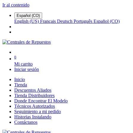
Ir al contenido
Español (CO)
English (US)
Français
Deutsch
Português
Español (CO)
0
Mi carrito
Iniciar sesión
Inicio
Tienda
Descuentos Aliados
Tienda Distribuidores
Donde Encontrar El Modelo
Técnicos Autorizados
Seguimiento a mi pedido
Historias Instalando
Contáctanos