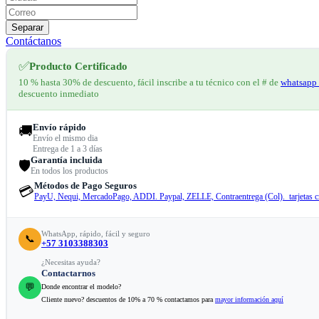
Separar
Contáctanos
✅
Producto Certificado
10 % hasta 30% de descuento, fácil inscribe a tu técnico con el # de
whatsapp 
descuento inmediato
Envío rápido
🚚
Envío el mismo dia
Entrega de 1 a 3 días
Garantía incluida
🛡️
En todos los productos
Métodos de Pago Seguros
💳
PayU, Nequi, MercadoPago, ADDI. Paypal, ZELLE, Contraentrega (Col). tarjetas cr
WhatsApp, rápido, fácil y seguro
📞
+57 3103388303
¿Necesitas ayuda?
Contactarnos
💬
Donde encontrar el modelo?
Cliente nuevo? descuentos de 10% a 70 % contactamos para
mayor información aquí