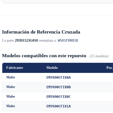
Información de Referencia Cruzada
WS01F08018
La parte
295D1523G010
reemplaza a:
Modelos compatibles con este repuesto
(25 modelos)
Fabricante
Modelo
Pos.
Mabe
EM7690CFIX0A
Mabe
EM7690CFIX0B
Mabe
EM7690CFIX0C
Mabe
EM7690CFIX1A