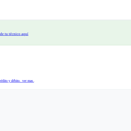
de tu técnico aquí
édito y débito. ver mas.
.