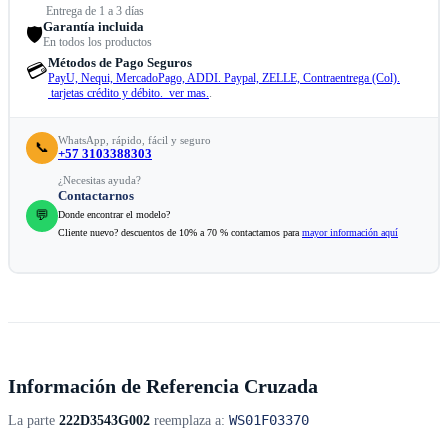
Entrega de 1 a 3 días
Garantía incluida
🛡️
En todos los productos
Métodos de Pago Seguros
💳
PayU, Nequi, MercadoPago, ADDI. Paypal, ZELLE, Contraentrega (Col).
tarjetas crédito y débito. ver mas.
.
WhatsApp, rápido, fácil y seguro
📞
+57 3103388303
¿Necesitas ayuda?
Contactarnos
💬
Donde encontrar el modelo?
Cliente nuevo? descuentos de 10% a 70 % contactamos para
mayor información aquí
Información de Referencia Cruzada
WS01F03370
La parte
222D3543G002
reemplaza a: