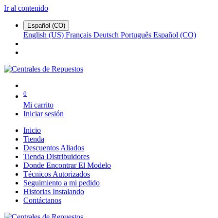
Ir al contenido
Español (CO)
English (US)
Français
Deutsch
Português
Español (CO)
0
Mi carrito
Iniciar sesión
Inicio
Tienda
Descuentos Aliados
Tienda Distribuidores
Donde Encontrar El Modelo
Técnicos Autorizados
Seguimiento a mi pedido
Historias Instalando
Contáctanos