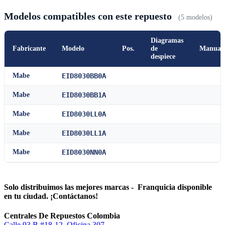
Modelos compatibles con este repuesto
(5 modelos)
Diagramas
Fabricante
Modelo
Pos.
de
Manual
despiece
Mabe
EID8030BB0A
Mabe
EID8030BB1A
Mabe
EID8030LL0A
Mabe
EID8030LL1A
Mabe
EID8030NN0A
Solo distribuimos las mejores marcas - Franquicia disponible
en tu ciudad. ¡Contáctanos!
Centrales De Repuestos Colombia
Calle 93 B #18-12, Oficina 307