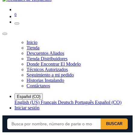
0
Inicio
Tienda
Descuentos Aliados
Tienda Distribuidores
Donde Encontrar El Modelo
Técnicos Autorizados
Seguimiento a mi pedido
Historias Instalando
Contáctanos
Español (CO)
English (US)
Français
Deutsch
Português
Español (CO)
Iniciar sesión
BUSCAR