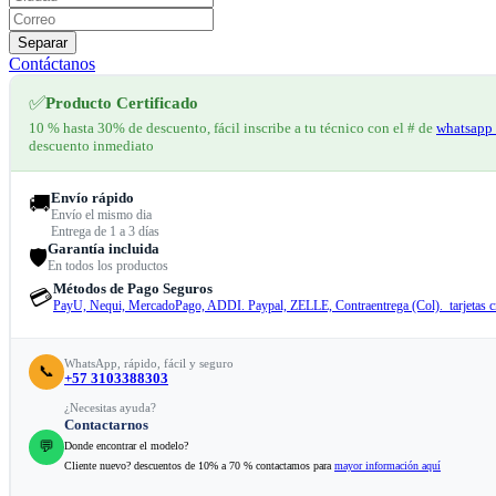
Separar
Contáctanos
✅
Producto Certificado
10 % hasta 30% de descuento, fácil inscribe a tu técnico con el # de
whatsapp 
descuento inmediato
Envío rápido
🚚
Envío el mismo dia
Entrega de 1 a 3 días
Garantía incluida
🛡️
En todos los productos
Métodos de Pago Seguros
💳
PayU, Nequi, MercadoPago, ADDI. Paypal, ZELLE, Contraentrega (Col). tarjetas cr
WhatsApp, rápido, fácil y seguro
📞
+57 3103388303
¿Necesitas ayuda?
Contactarnos
💬
Donde encontrar el modelo?
Cliente nuevo? descuentos de 10% a 70 % contactamos para
mayor información aquí