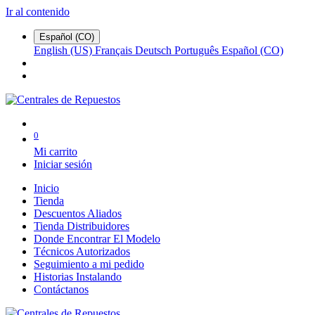
Ir al contenido
Español (CO)
English (US)
Français
Deutsch
Português
Español (CO)
0
Mi carrito
Iniciar sesión
Inicio
Tienda
Descuentos Aliados
Tienda Distribuidores
Donde Encontrar El Modelo
Técnicos Autorizados
Seguimiento a mi pedido
Historias Instalando
Contáctanos