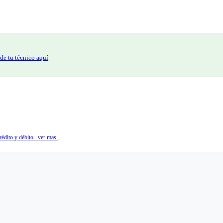
de tu técnico aquí
édito y débito. ver mas.
.