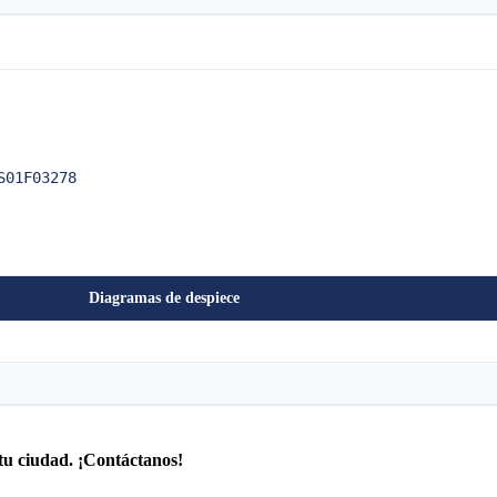
S01F03278
Diagramas de despiece
tu ciudad. ¡Contáctanos!