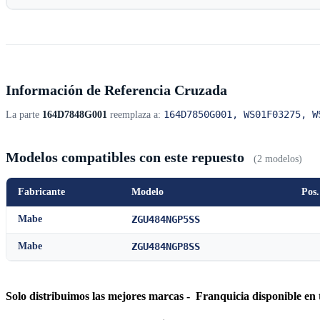
Información de Referencia Cruzada
164D7850G001, WS01F03275, W
La parte
164D7848G001
reemplaza a:
Modelos compatibles con este repuesto
(2 modelos)
Fabricante
Modelo
Pos.
Mabe
ZGU484NGP5SS
Mabe
ZGU484NGP8SS
Solo distribuimos las mejores marcas - Franquicia disponible en 