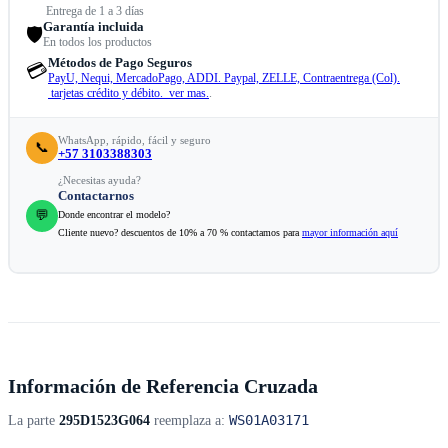
Entrega de 1 a 3 días
Garantía incluida
🛡️
En todos los productos
Métodos de Pago Seguros
💳
PayU, Nequi, MercadoPago, ADDI. Paypal, ZELLE, Contraentrega (Col).
tarjetas crédito y débito. ver mas.
.
WhatsApp, rápido, fácil y seguro
📞
+57 3103388303
¿Necesitas ayuda?
Contactarnos
💬
Donde encontrar el modelo?
Cliente nuevo? descuentos de 10% a 70 % contactamos para
mayor información aquí
Información de Referencia Cruzada
WS01A03171
La parte
295D1523G064
reemplaza a: