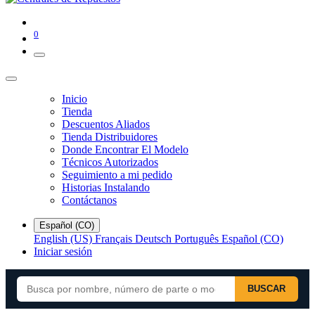
0
Inicio
Tienda
Descuentos Aliados
Tienda Distribuidores
Donde Encontrar El Modelo
Técnicos Autorizados
Seguimiento a mi pedido
Historias Instalando
Contáctanos
Español (CO)
English (US)
Français
Deutsch
Português
Español (CO)
Iniciar sesión
BUSCAR