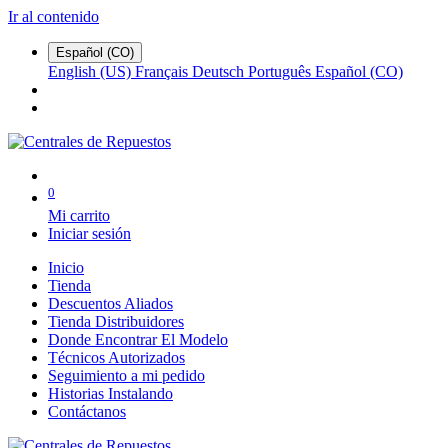
Ir al contenido
Español (CO)
English (US)
Français
Deutsch
Português
Español (CO)
0
Mi carrito
Iniciar sesión
Inicio
Tienda
Descuentos Aliados
Tienda Distribuidores
Donde Encontrar El Modelo
Técnicos Autorizados
Seguimiento a mi pedido
Historias Instalando
Contáctanos