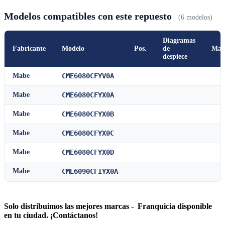
Modelos compatibles con este repuesto
(6 modelos)
Diagramas
Fabricante
Modelo
Pos.
de
Man
despiece
Mabe
CME6080CFYV0A
Mabe
CME6080CFYX0A
Mabe
CME6080CFYX0B
Mabe
CME6080CFYX0C
Mabe
CME6080CFYX0D
Mabe
CME6090CFIYX0A
Solo distribuimos las mejores marcas - Franquicia disponible
en tu ciudad. ¡Contáctanos!