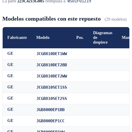
WS01F01219
La parte
223C4213G005
reemplaza a:
Modelos compatibles con este repuesto
(29 modelos)
Diagramas
Fabricante
Modelo
Pos.
de
Manu
despiece
GE
JCGB810DET1WW
GE
JCGB810DET2BB
GE
JCGB810DET2WW
GE
JCGB810SET1SS
GE
JCGB810SET2SS
GE
JGB800DEP1BB
GE
JGB800DEP1CC
GE