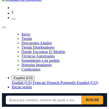
0
Inicio
Tienda
Descuentos Aliados
Tienda Distribuidores
Donde Encontrar El Modelo
Técnicos Autorizados
Seguimiento a mi pedido
Historias Instalando
Contáctanos
Español (CO)
English (US)
Français
Deutsch
Português
Español (CO)
Iniciar sesión
BUSCAR