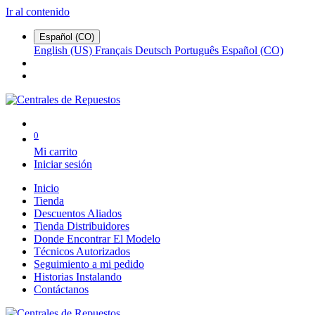
Ir al contenido
Español (CO)
English (US)
Français
Deutsch
Português
Español (CO)
0
Mi carrito
Iniciar sesión
Inicio
Tienda
Descuentos Aliados
Tienda Distribuidores
Donde Encontrar El Modelo
Técnicos Autorizados
Seguimiento a mi pedido
Historias Instalando
Contáctanos