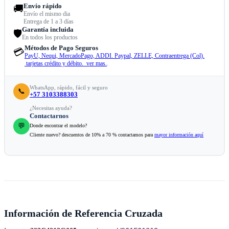
Envío rápido
🚚
Envío el mismo dia
Entrega de 1 a 3 días
Garantía incluida
🛡️
En todos los productos
Métodos de Pago Seguros
💳
PayU, Nequi, MercadoPago, ADDI. Paypal, ZELLE, Contraentrega (Col).
tarjetas crédito y débito. ver mas.
.
WhatsApp, rápido, fácil y seguro
📞
+57 3103388303
¿Necesitas ayuda?
Contactarnos
💬
Donde encontrar el modelo?
Cliente nuevo? descuentos de 10% a 70 % contactamos para
mayor información aquí
Información de Referencia Cruzada